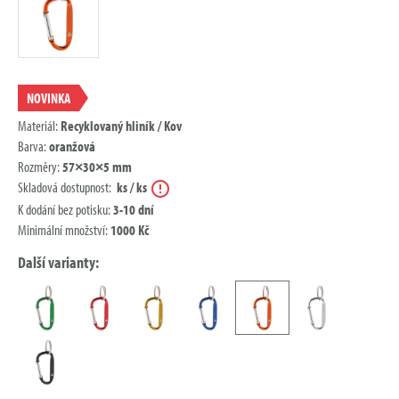
NOVINKA
Materiál:
Recyklovaný hliník / Kov
Barva:
oranžová
Rozměry:
57×30×5 mm
Nápověda
Skladová dostupnost:
ks / ks
K dodání bez potisku:
3-10 dní
Minimální množství:
1000 Kč
Další varianty: