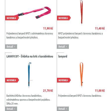
NOVINKA
NOVINKA
11,90 Kč
11,40 Kč
Polyesterový lanyard RPET s odnímatelnou kovovou
RPET polyesterový lanyard s kovovou karabinou a
karabinou a bezpečnostní přezkou.
bezpečnostní přezkou.
Detail
Detail
LANNYCOT - Šňůrka na krk s karabinkou
lanyard
NOVINKA
NOVINKA
21,70 Kč
11,00 Kč
Bavlněná šňůrka s kovovou karabinkou,
Polyesterová lanyard RPET s kovovou karabinou.
odnímatelnou sponou a bezpečnostní pojistkou.
Šířka 20 mm.
Detail
Detail