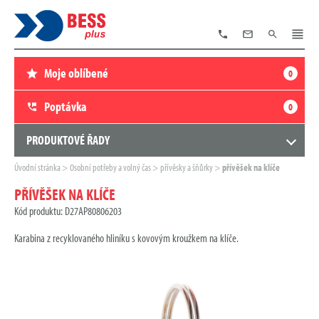
TELEFON
E-
VYHLEDÁVÁNÍ
MENU
MAIL
Moje oblíbené
0
Poptávka
0
PRODUKTOVÉ ŘADY
Zde
Úvodní stránka
Osobní potřeby a volný čas
přívěsky a šňůrky
přívěšek na klíče
se
nacházíte:
PŘÍVĚŠEK NA KLÍČE
Kód produktu: D27AP80806203
Karabina z recyklovaného hliníku s kovovým kroužkem na klíče.