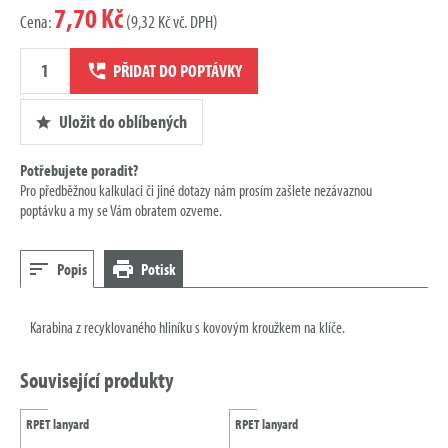
7,70 Kč
Cena:
(9,32 Kč vč. DPH)
Množství
PŘIDAT DO POPTÁVKY
poptávky
Uložit do oblíbených
Potřebujete poradit?
Pro předběžnou kalkulaci či jiné dotazy nám prosím zašlete nezávaznou
poptávku a my se Vám obratem ozveme.
Popis
Potisk
Karabina z recyklovaného hliníku s kovovým kroužkem na klíče.
Související produkty
RPET lanyard
RPET lanyard