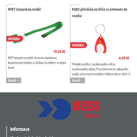
RPET lanyard na mobil
RABS přívěšek na klíče se žetonem do
vozíku
NOVINKA
NOVINKA
19,30 Kč
6,00 Kč
RPET lanyard na mobil s kovovou karabinou,
bezpečnostní přezkou a vložkou na telefon ve stejné
Přívěšek na klíče z recyklovaného ABS a
barvě.
recyklovaného plastu PS se žetonem do nákupního
vozíku a kovovým kroužkem. Velikost mince: ø24×2
mm.
Detail
Detail
Informace