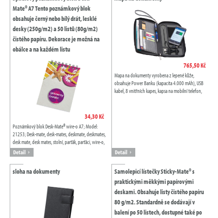
Mate® A7 Tento poznámkový blok
obsahuje černý nebo bílý drát, lesklé
desky (250g/m2) a 50 listů (80g/m2)
čistého papíru. Dekorace je možná na
obálce a na každém listu
765,50 Kč
Mapa na dokumenty vyrobena z lepené kůže,
obsahuje Power Banku (kapacita 4.000 mAh), USB
kabel, 8 vnitřních kapes, kapsa na mobilní telefon,
držák na kuličkové pero a popruh na...
34,30 Kč
Poznámkový blok Desk-Mate® wire-o A7; Model:
21253; Desk-mate, desk-mates, deskmate, deskmates,
desk mate, desk mates, stolní, parťák, parťáci, wire-o,
desk-mate wire-o, poznámkový...
Detail
Detail
sloha na dokumenty
Samolepicí lístečky Sticky-Mate® s
praktickými měkkými papírovými
deskami. Obsahuje listy čistého papíru
80 g/m2. Standardně se dodávají v
balení po 50 listech, dostupné také po