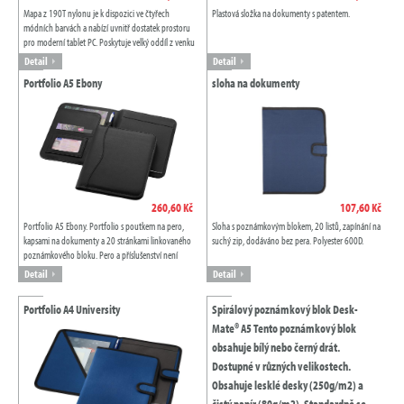
Mapa z 190T nylonu je k dispozici ve čtyřech
Plastová složka na dokumenty s patentem.
módních barvách a nabízí uvnitř dostatek prostoru
pro moderní tablet PC. Poskytuje velký oddíl z venku
na zip, linkovaný poznámkový blok.
Detail
Detail
Portfolio A5 Ebony
sloha na dokumenty
260,60 Kč
107,60 Kč
Portfolio A5 Ebony. Portfolio s poutkem na pero,
Sloha s poznámkovým blokem, 20 listů, zapínání na
kapsami na dokumenty a 20 stránkami linkovaného
suchý zip, dodáváno bez pera. Polyester 600D.
poznámkového bloku. Pero a příslušenství není
součástí produktu. Imitace kůže.
Detail
Detail
Portfolio A4 University
Spirálový poznámkový blok Desk-
Mate® A5 Tento poznámkový blok
obsahuje bílý nebo černý drát.
Dostupné v různých velikostech.
Obsahuje lesklé desky (250g/m2) a
čistý papír (80g/m2). Standardně se