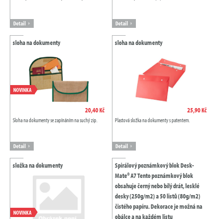
Detail
Detail
sloha na dokumenty
sloha na dokumenty
NOVINKA
20,40 Kč
25,90 Kč
Sloha na dokumenty se zapínáním na suchý zip.
Plastová složka na dokumenty s patentem.
Detail
Detail
složka na dokumenty
Spirálový poznámkový blok Desk-
Mate® A7 Tento poznámkový blok
obsahuje černý nebo bílý drát, lesklé
desky (250g/m2) a 50 listů (80g/m2)
čistého papíru. Dekorace je možná na
NOVINKA
obálce a na každém listu