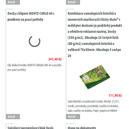
Detail
Detail
Desky s klipem MONTE CARLO A4 s
Kombinace samolepicích lístečků a
poutkem na psací potřeby
neonových značkovačů Sticky-Mate® s
měkkými deskami je praktický produkt
a efektivní reklamní nástroj. Desky
(350 g/m2). Obsahuje 25 čistých listů
(80 g/m2) samolepicích lístečků o
velikosti 75x50mm. Obsahuje 5 sad po
20
241,40 Kč
Clip deska formátu MONTE CARLOin DIN A4 a poutko
pro psací potřeby
111,90 Kč
Sada lístečků a značkovačů Combi; Model: 21241;
Combi, poznámky, poznámka, značka na stránku,
sada, značky na stránku, Papír (papírové tištěné
výrobky), Lepicí bločky, Bílá, White,...
Detail
Detail
Spirálový poznámkový blok Desk-
Mapa na dokumenty