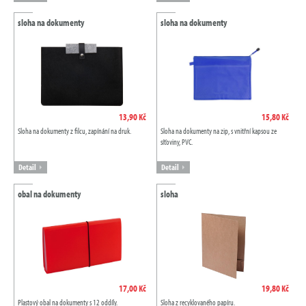
sloha na dokumenty
sloha na dokumenty
13,90 Kč
15,80 Kč
Sloha na dokumenty z filcu, zapínání na druk.
Sloha na dokumenty na zip, s vnitřní kapsou ze
síťoviny, PVC.
Detail
Detail
obal na dokumenty
sloha
17,00 Kč
19,80 Kč
Plastový obal na dokumenty s 12 oddíly.
Sloha z recyklovaného papíru.