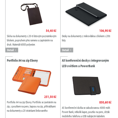
54,40 Kč
106,90 Kč
Sloha na dokumenty s 20-ti listovým poznámkovým
Desky na dokumenty z mikrovlákna s blokem s 20ti
blokem, popruhem přes rameno a zapínáním na
listy.
druk. Materiál 600D polyester.
Detail
Detail
Portfolio A4 na zip Ebony
A5 konferenční desky s integrovaným
LED světlem a PowerBank
251,50 Kč
850,60 Kč
Portfolio A4 na zip Ebony. Portfolio se zavíráním na
zip, s poutkem na pero, kapsou na zip, přihrádkami
A5 konferenční složka se zabudovanou 4000 mAh
na dokumenty a 20 stránkami linkovaného
Power Bank, několik kapes, poutko na pero, držák
poznámkového bloku. Pero a...
mobilního telefonu a USB nabíjecím kabelem.