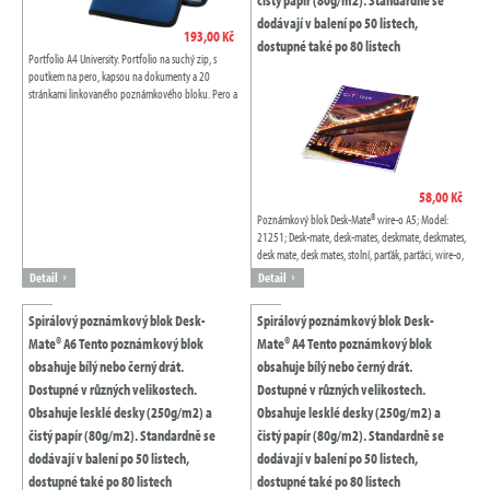
dodávají v balení po 50 listech,
193,00 Kč
dostupné také po 80 listech
Portfolio A4 University. Portfolio na suchý zip, s
poutkem na pero, kapsou na dokumenty a 20
stránkami linkovaného poznámkového bloku. Pero a
příslušenství není součástí produktu....
58,00 Kč
Poznámkový blok Desk-Mate® wire-o A5; Model:
21251; Desk-mate, desk-mates, deskmate, deskmates,
desk mate, desk mates, stolní, parťák, parťáci, wire-o,
desk-mate wire-o, poznámkový...
Detail
Detail
Spirálový poznámkový blok Desk-
Spirálový poznámkový blok Desk-
Mate® A6 Tento poznámkový blok
Mate® A4 Tento poznámkový blok
obsahuje bílý nebo černý drát.
obsahuje bílý nebo černý drát.
Dostupné v různých velikostech.
Dostupné v různých velikostech.
Obsahuje lesklé desky (250g/m2) a
Obsahuje lesklé desky (250g/m2) a
čistý papír (80g/m2). Standardně se
čistý papír (80g/m2). Standardně se
dodávají v balení po 50 listech,
dodávají v balení po 50 listech,
dostupné také po 80 listech
dostupné také po 80 listech