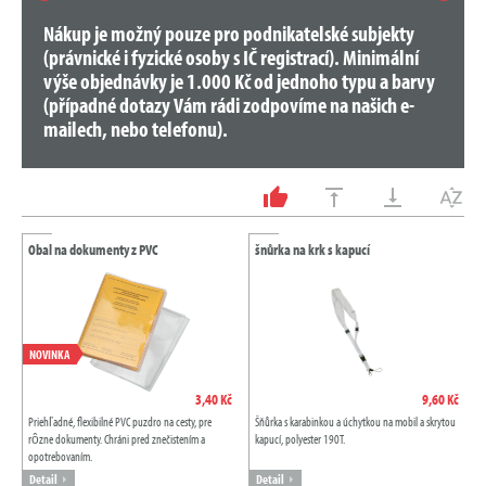
Nákup je možný pouze pro podnikatelské subjekty
(právnické i fyzické osoby s IČ registrací). Minimální
výše objednávky je 1.000 Kč od jednoho typu a barvy
(případné dotazy Vám rádi zodpovíme na našich e-
mailech, nebo telefonu).
Obal na dokumenty z PVC
šnůrka na krk s kapucí
NOVINKA
3,40 Kč
9,60 Kč
Priehľadné, flexibilné PVC puzdro na cesty, pre
Šňůrka s karabinkou a úchytkou na mobil a skrytou
rôzne dokumenty. Chráni pred znečistením a
kapucí, polyester 190T.
opotrebovaním.
Detail
Detail