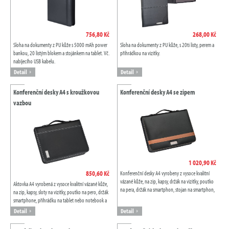
756,80 Kč
268,00 Kč
Sloha na dokumenty z PU kůže s 5000 mAh power
Sloha na dokumenty z PU kůže, s 20ti listy, perem a
bankou, 20 listým blokem a stojánkem na tablet. Vč.
přihrádkou na vizitky.
nabíjecího USB kabelu.
Detail
Detail
Konferenční desky A4 s kroužkovou
Konferenční desky A4 se zipem
vazbou
1 020,90 Kč
850,60 Kč
Konferenční desky A4 vyrobeny z vysoce kvalitní
vázané kůže, na zip, kapsy, držák na vizitky, poutko
Aktovka A4 vyrobená z vysoce kvalitní vázané kůže,
na pera, držák na smartphon, stojan na smartphon,
na zip, kapsy, sloty na vizitky, poutko na pero, držák
přihrádka na tablet nebo...
smartphone, přihrádku na tablet nebo notebook a
30 stránkový linkovaný...
Detail
Detail