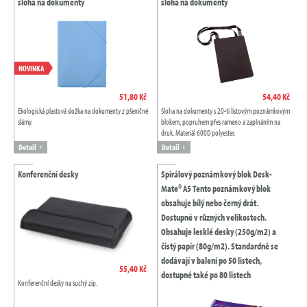
sloha na dokumenty
sloha na dokumenty
NOVINKA
51,80 Kč
54,40 Kč
Ekologická plastová složka na dokumenty z pšeničné
Sloha na dokumenty s 20-ti listovým poznámkovým
slámy.
blokem, popruhem přes rameno a zapínáním na
druk. Materiál 600D polyester.
Detail
Detail
Konferenční desky
Spirálový poznámkový blok Desk-
Mate® A5 Tento poznámkový blok
obsahuje bílý nebo černý drát.
Dostupné v různých velikostech.
Obsahuje lesklé desky (250g/m2) a
čistý papír (80g/m2). Standardně se
dodávají v balení po 50 listech,
55,40 Kč
dostupné také po 80 listech
Konferenční desky na suchý zip.