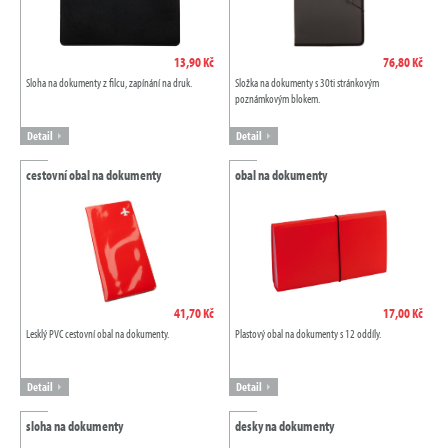
13,90 Kč
76,80 Kč
Sloha na dokumenty z filcu, zapínání na druk.
Složka na dokumenty s 30ti stránkovým
poznámkovým blokem.
Detail
Detail
cestovní obal na dokumenty
obal na dokumenty
41,70 Kč
17,00 Kč
Lesklý PVC cestovní obal na dokumenty.
Plastový obal na dokumenty s 12 oddíly.
Detail
Detail
sloha na dokumenty
desky na dokumenty