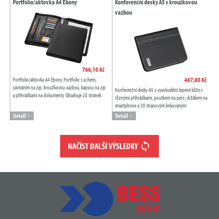
Portfolio/aktovka A4 Ebony
Konferenční desky A5 s kroužkovou
vazbou
766,10 Kč
467,60 Kč
Portfolio/aktovka A4 Ebony. Portfolio s uchem,
zavíráním na zip, kroužkovou vazbou, kapsou na zip
Konferenční desky A5 z vysokvalitní lepené kůže s
a přihrádkami na dokumenty. Obsahuje 20 stránek
různými přihrádkami, poutkem na pero, držákem na
linkovaného poznámkového bloku. Pero...
smartphone a 30 stranovým linkovaným
poznámkovým blokem s předtištěným kalendářem.
Detail
Detail
NAČÍST DALŠÍ VÝSLEDKY