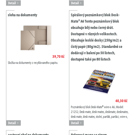
Detail
Detail
sloha na dokumenty
Spirálový poznámkový blok Desk-
Mate® A6 Tento poznámkový blok
obsahuje bílý nebo černý drát.
Dostupné v různých velikostech.
Obsahuje lesklé desky (250g/m2) a
čistý papír (80g/m2). Standardně se
dodávají v balení po 50 listech,
39,70 Kč
dostupné také po 80 listech
Složka na dokumenty z recyklovaného papíru.
40,30 Kč
Poznámkový blok Desk-Mate® wire-o A6; Model:
21252; Desk-mate, desk-mates, deskmate, deskmates,
desk mate, desk mates, stolní, parťák, parťáci, wire-o,
desk-mate wire-o, poznámkový...
Detail
Detail
cestovní obal na dokumenty
Nylonová mapa se zipem