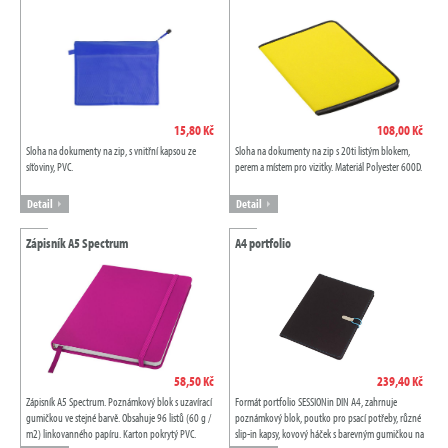
15,80 Kč
108,00 Kč
Sloha na dokumenty na zip, s vnitřní kapsou ze
Sloha na dokumenty na zip s 20ti listým blokem,
síťoviny, PVC.
perem a místem pro vizitky. Materiál Polyester 600D.
Detail
Detail
Zápisník A5 Spectrum
A4 portfolio
58,50 Kč
239,40 Kč
Zápisník A5 Spectrum. Poznámkový blok s uzavírací
Formát portfolio SESSIONin DIN A4, zahrnuje
gumičkou ve stejné barvě. Obsahuje 96 listů (60 g /
poznámkový blok, poutko pro psací potřeby, různé
m2) linkovanného papíru. Karton pokrytý PVC.
slip-in kapsy, kovový háček s barevným gumičkou na