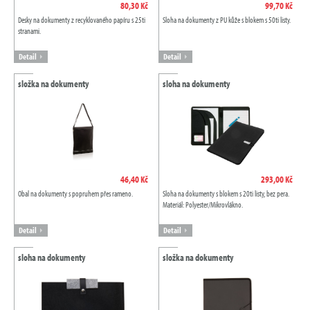
80,30 Kč
99,70 Kč
Desky na dokumenty z recyklovaného papíru s 25ti
Sloha na dokumenty z PU kůže s blokem s 50ti listy.
stranami.
Detail
Detail
složka na dokumenty
sloha na dokumenty
46,40 Kč
293,00 Kč
Obal na dokumenty s popruhem přes rameno.
Sloha na dokumenty s blokem s 20ti listy, bez pera.
Materiál: Polyester/Mikrovlákno.
Detail
Detail
sloha na dokumenty
složka na dokumenty