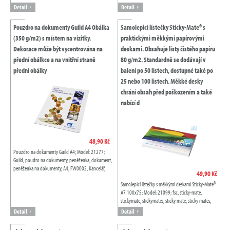
Detail
Detail
Pouzdro na dokumenty Guild A4 Obálka
Samolepicí lístečky Sticky-Mate® s
(350 g/m2) s místem na vizitky.
praktickými měkkými papírovými
Dekorace může být vycentrována na
deskami. Obsahuje listy čistého papíru
přední obálkce a na vnitřní straně
80 g/m2. Standardně se dodávají v
přední obálky
balení po 50 listech, dostupné také po
25 nebo 100 listech. Měkké desky
chrání obsah před poškozením a také
nabízí d
48,90 Kč
Pouzdro na dokumenty Guild A4; Model: 21277;
Guild, poudro na dokumenty, peněženka, dokument,
peněženka na dokumenty, A4, FW0002, Kancelář,
49,90 Kč
Portfolia, Bílá, White, Papír, 350 g/m2, PFM
Samolepicí lístečky s měkkými deskami Sticky-Mate®
A7 100x75; Model: 21099; fsc, sticky-mate,
stickymate, stickymates, sticky mate, sticky mates,
lepící, parťák, parťáci, poznámka,...
Detail
Detail