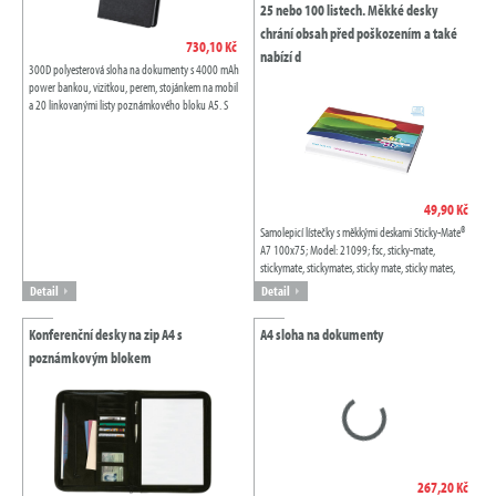
25 nebo 100 listech. Měkké desky
chrání obsah před poškozením a také
730,10 Kč
nabízí d
300D polyesterová sloha na dokumenty s 4000 mAh
power bankou, vizitkou, perem, stojánkem na mobil
a 20 linkovanými listy poznámkového bloku A5. S
nabíjecím kabelem micro USB.
49,90 Kč
Samolepicí lístečky s měkkými deskami Sticky-Mate®
A7 100x75; Model: 21099; fsc, sticky-mate,
stickymate, stickymates, sticky mate, sticky mates,
lepící, parťák, parťáci, poznámka,...
Detail
Detail
Konferenční desky na zip A4 s
A4 sloha na dokumenty
poznámkovým blokem
267,20 Kč