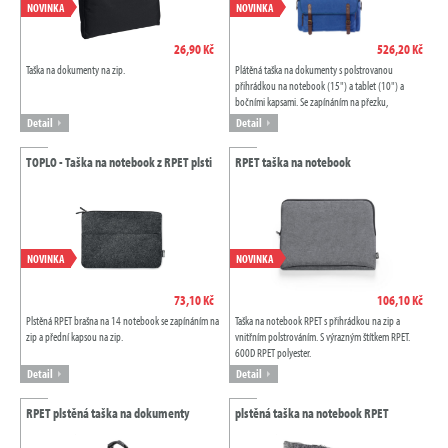
NOVINKA
NOVINKA
26,90 Kč
526,20 Kč
Taška na dokumenty na zip.
Plátěná taška na dokumenty s polstrovanou
přihrádkou na notebook (15") a tablet (10") a
bočními kapsami. Se zapínáním na přezku,
nastavitelným ramenním popruhem a uzavíracími
Detail
Detail
popruhy...
TOPLO - Taška na notebook z RPET plsti
RPET taška na notebook
NOVINKA
NOVINKA
73,10 Kč
106,10 Kč
Plstěná RPET brašna na 14 notebook se zapínáním na
Taška na notebook RPET s přihrádkou na zip a
zip a přední kapsou na zip.
vnitřním polstrováním. S výrazným štítkem RPET.
600D RPET polyester.
Detail
Detail
RPET plstěná taška na dokumenty
plstěná taška na notebook RPET