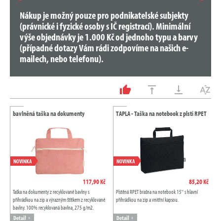
Nákup je možný pouze pro podnikatelské subjekty
(právnické i fyzické osoby s IČ registrací). Minimální
výše objednávky je 1.000 Kč od jednoho typu a barvy
(případné dotazy Vám rádi zodpovíme na našich e-
mailech, nebo telefonu).
bavlněná taška na dokumenty
TAPLA - Taška na notebook z plsti RPET
NOVINKA
NOVINKA
117,90 Kč
85,20 Kč
Taška na dokumenty z recyklované bavlny s
Plstěná RPET brašna na notebook 15'' s hlavní
přihrádkou na zip a výrazným štítkem z recyklované
přihrádkou na zip a vnitřní kapsou.
bavlny. 100% recyklovaná bavlna, 275 g/m2.
Detail
Detail