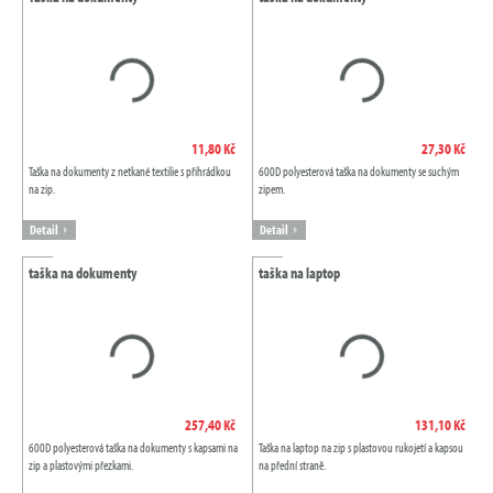
11,80 Kč
27,30 Kč
Taška na dokumenty z netkané textilie s přihrádkou
600D polyesterová taška na dokumenty se suchým
na zip.
zipem.
Detail
Detail
taška na dokumenty
taška na laptop
257,40 Kč
131,10 Kč
600D polyesterová taška na dokumenty s kapsami na
Taška na laptop na zip s plastovou rukojetí a kapsou
zip a plastovými přezkami.
na přední straně.