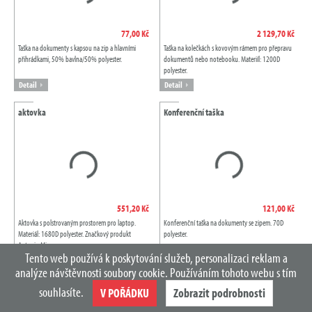
77,00 Kč
2 129,70 Kč
Taška na dokumenty s kapsou na zip a hlavními
Taška na kolečkách s kovovým rámem pro přepravu
přihrádkami, 50% bavlna/50% polyester.
dokumentů nebo notebooku. Materiíl: 1200D
polyester.
Detail
Detail
aktovka
Konferenční taška
551,20 Kč
121,00 Kč
Aktovka s polstrovaným prostorem pro laptop.
Konferenční taška na dokumenty se zipem. 70D
Materiál: 1680D polyester. Značkový produkt
polyester.
Antonio Miro.
Tento web používá k poskytování služeb, personalizaci reklam a
Detail
Detail
analýze návštěvnosti soubory cookie. Používáním tohoto webu s tím
taška na dokumenty
Taška na dokumenty
souhlasíte.
V POŘÁDKU
Zobrazit podrobnosti