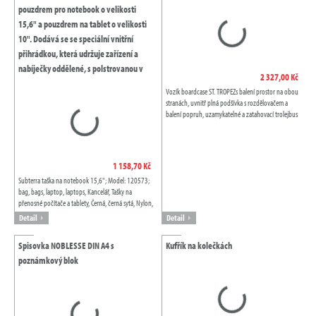
pouzdrem pro notebook o velikosti
15,6" a pouzdrem na tablet o velikosti
10". Dodává se se speciální vnitřní
přihrádkou, která udržuje zařízení a
nabíječky oddělené, s polstrovanou v
2 327,00 Kč
Vozík boardcase ST. TROPEZs balení prostor na obou
stranách, uvnitř plná podšívka s rozdělovačem a
balení popruh, uzamykatelné a zatahovací trolejbus
systém, 2 úchyty, 4 boční nohy,...
1 158,70 Kč
Subterra taška na notebook 15,6"; Model: 120573;
bag, bags, laptop, laptops, Kancelář, Tašky na
přenosné počítače a tablety, Černá, černá sytá, Nylon,
Avenue
Detail
Detail
Spisovka NOBLESSE DIN A4 s
Kufřík na kolečkách
poznámkový blok