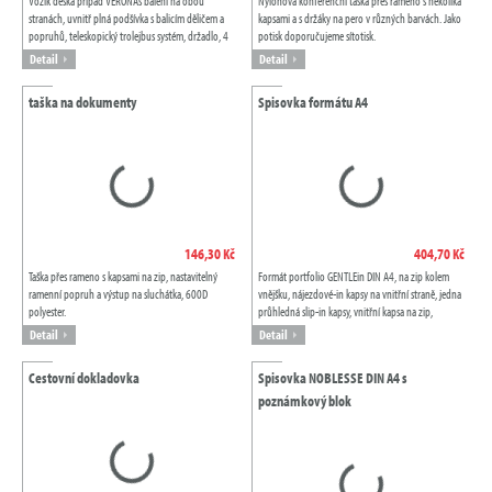
Vozík deska případ VERONAs balení na obou
Nylonová konferenční taška přes rameno s několika
stranách, uvnitř plná podšívka s balicím děličem a
kapsami a s držáky na pero v různých barvách. Jako
popruhů, teleskopický trolejbus systém, držadlo, 4
potisk doporučujeme sítotisk.
lehký chod kola, číselným zámkem,...
Detail
Detail
taška na dokumenty
Spisovka formátu A4
146,30 Kč
404,70 Kč
Taška přes rameno s kapsami na zip, nastavitelný
Formát portfolio GENTLEin DIN A4, na zip kolem
ramenní popruh a výstup na sluchátka, 600D
vnějšku, nájezdové-in kapsy na vnitřní straně, jedna
polyester.
průhledná slip-in kapsy, vnitřní kapsa na zip,
kalkulačka, poznámkový blok, držák...
Detail
Detail
Cestovní dokladovka
Spisovka NOBLESSE DIN A4 s
poznámkový blok