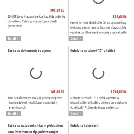
305,80 Kč
324,60 Kč
SONDER luxusní cestovní peněženka z kůže s několika
přihrádkami. Vaše logo doporučujeme umístit
Formát portfolio NOBLESSEin DIN A4 s poznámkový
gravírováním.
blok, pero popruh, mnoho kluznými v kapsách, bílé
ozdobné prošití na hraně, vyrobený z vysoce kvalitní
syntetické kůže s kovovou...
Detail
Detail
Taška na dokumenty se zipem
Kufřík na notebook 17" a tablet
165,80 Kč
1 766,50 Kč
Taška na dokumenty z 600D polyesteru se zipem v
Kufřík na notebook 17" a tablet. Asymetricky
hlavním oddělení, několik kapes a nastavitelný
sešívaný kufřík s přihrádkou určenou pro notebooky
ramenní popruh.
do velikosti 17". Zpevněná kapsa s nylexovou
podšívkou ochrání tablet až do 10,1 palců...
Detail
Detail
Taška na notebook s hlavní přihrádkou
Kufřík na kolečkách
uzavíratelnou na zip, polstrovaným