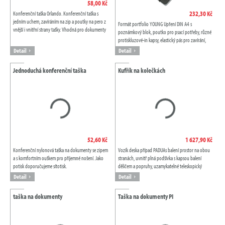
58,00 Kč
232,30 Kč
Konferenční taška Orlando. Konferenční taška s
jedním uchem, zavíráním na zip a poutky na pero z
Formát portfolio YOUNG Upření DIN A4 s
vnější i vnitřní strany tašky. Vhodná pro dokumenty
poznámkový blok, poutko pro psací potřeby, různé
formátu A4. Polyester 600D.
protiskluzové-in kapsy, elastický pás pro zavírání,
barevné zevnitř a zvenčí černá
Detail
Detail
Jednoduchá konferenční taška
Kufřík na kolečkách
52,60 Kč
1 627,90 Kč
Konferenční nylonová taška na dokumenty se zipem
Vozík deska případ PADUAs balení prostor na obou
a s komfortním ouškem pro příjemné nošení. Jako
stranách, uvnitř plná podšívka s kapsou balení
potisk doporučujeme sítotisk.
děličem a popruhy, uzamykatelné teleskopický
trolejbus systém, držadla 4 hladce běžící...
Detail
Detail
taška na dokumenty
Taška na dokumenty PI