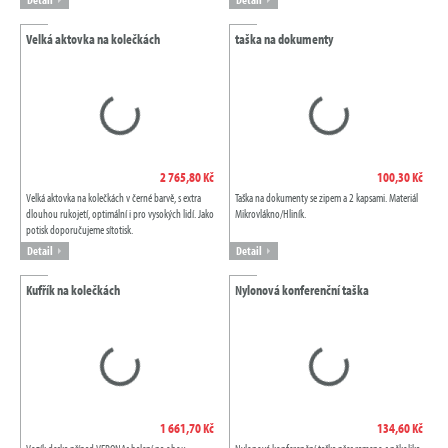
Velká aktovka na kolečkách
taška na dokumenty
2 765,80 Kč
100,30 Kč
Velká aktovka na kolečkách v černé barvě, s extra
Taška na dokumenty se zipem a 2 kapsami. Materiál
dlouhou rukojetí, optimální i pro vysokých lidí. Jako
Mikrovlákno/Hliník.
potisk doporučujeme sítotisk.
Detail
Detail
Kufřík na kolečkách
Nylonová konferenční taška
1 661,70 Kč
134,60 Kč