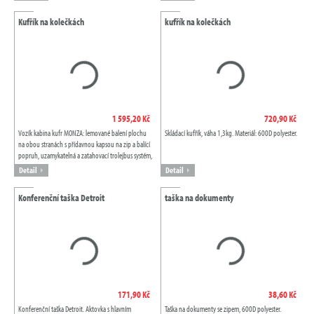
Kufřík na kolečkách
kufřík na kolečkách
1 595,20 Kč
720,90 Kč
Vozík kabina kufr MONZA: lemované balení plochu
Skládací kufřík, váha 1,3kg. Materiál: 600D polyester.
na obou stranách s přídavnou kapsou na zip a balící
popruh, uzamykatelná a zatahovací trolejbus systém,
držadlo, číselným zámkem, 4...
Detail
Detail
Konferenční taška Detroit
taška na dokumenty
171,90 Kč
38,60 Kč
Konferenční taška Detroit. Aktovka s hlavním
Taška na dokumenty se zipem, 600D polyester.