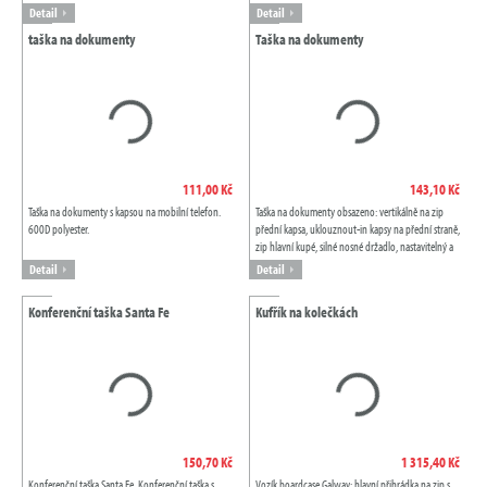
Detail
Detail
taška na dokumenty
Taška na dokumenty
111,00 Kč
143,10 Kč
Taška na dokumenty s kapsou na mobilní telefon.
Taška na dokumenty obsazeno: vertikálně na zip
600D polyester.
přední kapsa, uklouznout-in kapsy na přední straně,
zip hlavní kupé, silné nosné držadlo, nastavitelný a
odnímatelný ramenní popruh
Detail
Detail
Konferenční taška Santa Fe
Kufřík na kolečkách
150,70 Kč
1 315,40 Kč
Konferenční taška Santa Fe. Konferenční taška s
Vozík boardcase Galway: hlavní přihrádka na zip s