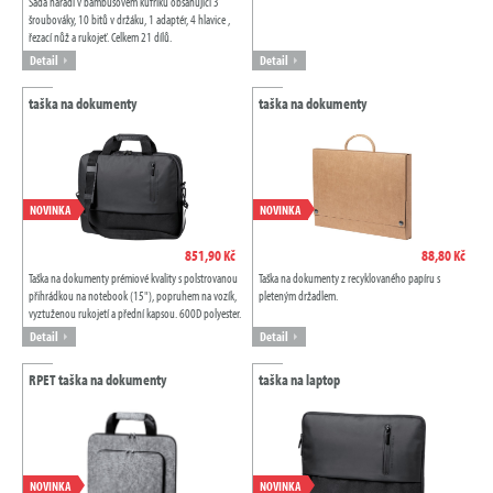
Sada nářadí v bambusovém kufříku obsahující 3
šroubováky, 10 bitů v držáku, 1 adaptér, 4 hlavice ,
řezací nůž a rukojeť. Celkem 21 dílů.
Detail
Detail
taška na dokumenty
taška na dokumenty
NOVINKA
NOVINKA
851,90 Kč
88,80 Kč
Taška na dokumenty prémiové kvality s polstrovanou
Taška na dokumenty z recyklovaného papíru s
přihrádkou na notebook (15"), popruhem na vozík,
pleteným držadlem.
vyztuženou rukojetí a přední kapsou. 600D polyester.
Značkový produkt Antonio Miro.
Detail
Detail
RPET taška na dokumenty
taška na laptop
NOVINKA
NOVINKA