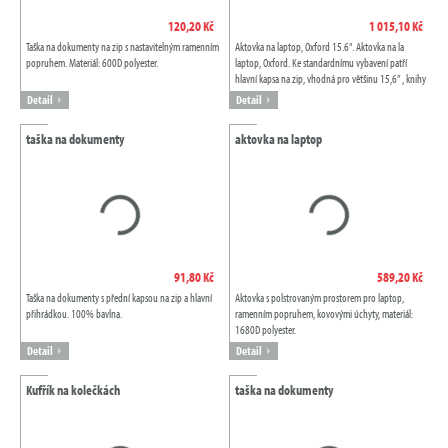
120,20 Kč
1 015,10 Kč
Taška na dokumenty na zip s nastavitelným ramenním
Aktovka na laptop, Oxford 15.6". Aktovka na la
popruhem. Materiál: 600D polyester.
laptop, Oxford. Ke standardnímu vybavení patří
hlavní kapsa na zip, vhodná pro většinu 15,6” , knihy
a složky, vnitřní kapsa na iPad a...
Detail
Detail
taška na dokumenty
aktovka na laptop
91,80 Kč
589,20 Kč
Taška na dokumenty s přední kapsou na zip a hlavní
Aktovka s polstrovaným prostorem pro laptop,
přihrádkou. 100% bavlna.
ramenním popruhem, kovovými úchyty, materiál:
1680D polyester.
Detail
Detail
Kufřík na kolečkách
taška na dokumenty