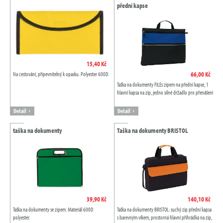
přední kapse
15,40 Kč
66,00 Kč
Na cestování, připevnitelný k opasku. Polyester 600D.
Taška na dokumenty FILEs zipem na přední kapse, 1
hlavní kapsa na zip, jedno silné držadlo pro přenášení
Detail
Detail
taška na dokumenty
Taška na dokumenty BRISTOL
39,90 Kč
140,10 Kč
Taška na dokumenty se zipem. Materiál 600D
Taška na dokumenty BRISTOL: suchý zip přední kapsa
polyester.
s barevným víkem, prostorná hlavní přihrádka na zip,