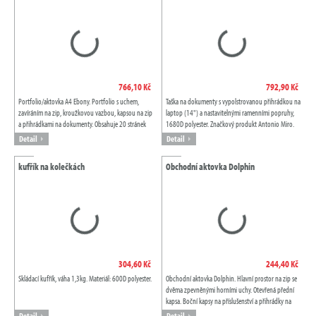
766,10 Kč
792,90 Kč
Portfolio/aktovka A4 Ebony. Portfolio s uchem,
Taška na dokumenty s vypolstrovanou přihrádkou na
zavíráním na zip, kroužkovou vazbou, kapsou na zip
laptop (14") a nastavitelnými ramenními popruhy,
a přihrádkami na dokumenty. Obsahuje 20 stránek
1680D polyester. Značkový produkt Antonio Miro.
linkovaného poznámkového bloku. Pero...
Detail
Detail
kufřík na kolečkách
Obchodní aktovka Dolphin
304,60 Kč
244,40 Kč
Skládací kufřík, váha 1,3kg. Materiál: 600D polyester.
Obchodní aktovka Dolphin. Hlavní prostor na zip se
dvěma zpevněnými horními uchy. Otevřená přední
kapsa. Boční kapsy na příslušenství a přihrádky na
pero. Nastavitelný polstrovaný...
Detail
Detail