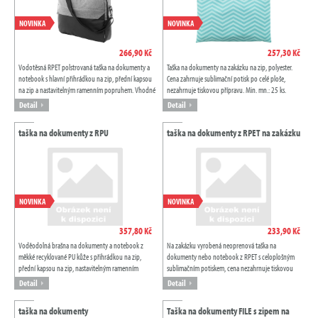
NOVINKA
NOVINKA
266,90 Kč
257,30 Kč
Vodotěsná RPET polstrovaná taška na dokumenty a
Taška na dokumenty na zakázku na zip, polyester.
notebook s hlavní přihrádkou na zip, přední kapsou
Cena zahrnuje sublimační potisk po celé ploše,
na zip a nastavitelným ramenním popruhem. Vhodné
nezahrnuje tiskovou přípravu. Min. mn.: 25 ks.
pro notebooky do 15". 600D RPET...
Detail
Detail
taška na dokumenty z RPU
taška na dokumenty z RPET na zakázku
NOVINKA
NOVINKA
357,80 Kč
233,90 Kč
Voděodolná brašna na dokumenty a notebook z
Na zakázku vyrobená neoprenová taška na
měkké recyklované PU kůže s přihrádkou na zip,
dokumenty nebo notebook z RPET s celoplošným
přední kapsou na zip, nastavitelným ramenním
sublimačním potiskem, cena nezahrnuje tiskovou
popruhem a polstrovanou přihrádkou na
přípravu. Vhodná pro notebooky do velikosti 15"....
Detail
Detail
notebook...
taška na dokumenty
Taška na dokumenty FILE s zipem na