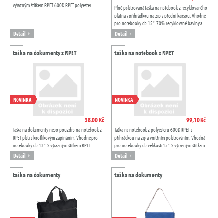
výrazným štítkem RPET. 600D RPET polyester.
Plně polstrovaná taška na notebook z recyklovaného
plátna s přihrádkou na zip a přední kapsou. Vhodné
pro notebooky do 15". 70% recyklované bavlny a
30% RPET polyesteru. S výrazným...
Detail
Detail
taška na dokumenty z RPET
taška na notebook z RPET
NOVINKA
NOVINKA
38,00 Kč
99,10 Kč
Taška na dokumenty nebo pouzdro na notebook z
Taška na notebook z polyesteru 600D RPET s
RPET plsti s knoflíkovým zapínáním. Vhodné pro
přihrádkou na zip a vnitřním polstrováním. Vhodná
notebooky do 13". S výrazným štítkem RPET.
pro notebooky do velikosti 15". S výrazným štítkem
RPET.
Detail
Detail
taška na dokumenty
taška na dokumenty