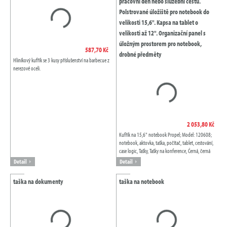
pracovní den nebo služební cestu.
Polstrované úložiště pro notebook do
velikosti 15,6". Kapsa na tablet o
velikosti až 12". Organizační panel s
úložným prostorem pro notebook,
587,70 Kč
drobné předměty
Hliníkový kufřík se 3 kusy příslušenství na barbecue z
nerezové oceli.
2 053,80 Kč
Kufřík na 15,6" notebook Propel; Model: 120608;
notebook, aktovka, taška, počítač, tablet, cestování,
case logic, Tašky, Tašky na konference, Černá, černá
sytá, 420DPolyester, Avenue...
Detail
Detail
taška na dokumenty
taška na notebook