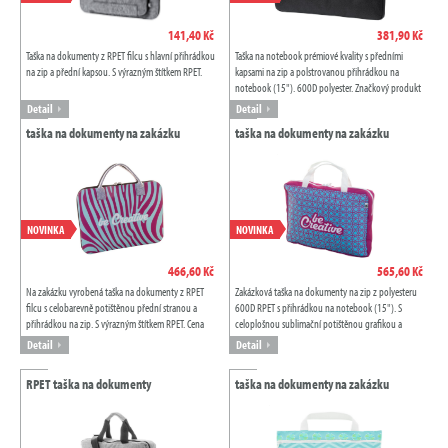
141,40 Kč
381,90 Kč
Taška na dokumenty z RPET filcu s hlavní přihrádkou
Taška na notebook prémiové kvality s předními
na zip a přední kapsou. S výrazným štítkem RPET.
kapsami na zip a polstrovanou přihrádkou na
notebook (15"). 600D polyester. Značkový produkt
Antonio Miro.
Detail
Detail
taška na dokumenty na zakázku
taška na dokumenty na zakázku
NOVINKA
NOVINKA
466,60 Kč
565,60 Kč
Na zakázku vyrobená taška na dokumenty z RPET
Zakázková taška na dokumenty na zip z polyesteru
filcu s celobarevně potištěnou přední stranou a
600D RPET s přihrádkou na notebook (15"). S
přihrádkou na zip. S výrazným štítkem RPET. Cena
celoplošnou sublimační potištěnou grafikou a
včetně sublimačního tisku, nezahrnuje...
výrazným štítkem RPET, cena nezahrnuje...
Detail
Detail
RPET taška na dokumenty
taška na dokumenty na zakázku