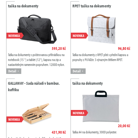
taška na dokumenty
RPET taška na dokumenty
NOVINKA
NOVINKA
595,20 Kč
96,80 Kč
Taška na dokumenty s polstrovanou přihrádkou na
Taška na dokumenty z RPET plsti s přední kapsou a
notebook (15 ") a tablet (12"), kapsou na zip a
popruhy z PU kůže. S výrazným štítkem RPET.
nastavitelným ramenním popruhem. 1200D nylon.
Detail
Detail
GALLAWAY - Sada nářadí v bambus.
taška na dokumenty
kufříku
NOVINKA
NOVINKA
20,00 Kč
431,90 Kč
Taška A4 na dokumenty, 300D polyester.