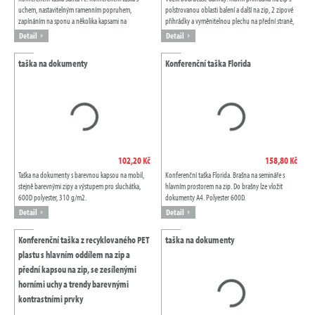
uchem, nastavitelným ramenním popruhem,
polstrovanou oblasti balení a další na zip, 2 zipové
zapínáním na sponu a několika kapsami na
přihrádky a vyměnitelnou plechu na přední straně,
dokumenty. Polyester 600D.
adresa kapsa na zadní straně,...
Detail
Detail
taška na dokumenty
Konferenční taška Florida
102,20 Kč
158,80 Kč
Taška na dokumenty s barevnou kapsou na mobil,
Konferenční taška Florida. Brašna na semináře s
stejně barevnými zipy a výstupem pro sluchátka,
hlavním prostorem na zip. Do brašny lze vložit
600D polyester, 310 g/m2.
dokumenty A4. Polyester 600D.
Detail
Detail
Konferenční taška z recyklovaného PET
taška na dokumenty
plastu s hlavním oddílem na zip a
přední kapsou na zip, se zesílenými
horními uchy a trendy barevnými
kontrastními prvky