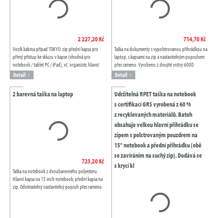
2 227,20 Kč
714,70 Kč
Vozík kabina případ TOKYO: zip přední kapsa pro
Taška na dokumenty s vypolstrovanou přihrádkou na
přímý přístup ke skluzu v kapse (vhodná pro
laptop, s kapsami na zip a nastavitelným popruhem
notebook / tablet PC / iPad), vč. organizér, hlavní
přes rameno. Vyrobeno z dvojité vrstvy 600D
kapsa s příčnými stuhami a velká kapsa...
polyester. Značkový produkt André...
Detail
Detail
2 barevná taška na laptop
Udržitelná RPET taška na notebook
s certifikací GRS vyrobená z 60 %
z recyklovaných materiálů. Batoh
obsahuje velkou hlavní přihrádku se
zipem s polstrovaným pouzdrem na
15" notebook a přední přihrádku (obě
se zavíráním na suchý zip). Dodává se
723,20 Kč
s krycí kl
Taška na notebook z dvoubarevného polyesteru.
Hlavní kapsa na 15 inch notebook, přední kapsa na
zip. Odnímatelný nastavitelný popruh přes rameno.
Úchytka na vozík.