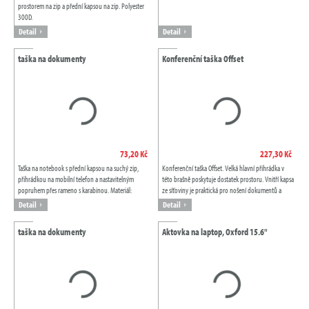
prostorem na zip a přední kapsou na zip. Polyester
300D.
Detail
Detail
taška na dokumenty
Konferenční taška Offset
73,20 Kč
227,30 Kč
Taška na notebook s přední kapsou na suchý zip,
Konferenční taška Offset. Velká hlavní přihrádka v
přihrádkou na mobilní telefon a nastavitelným
této brašně poskytuje dostatek prostoru. Vnitří kapsa
popruhem přes rameno s karabinou. Materiál:
ze síťoviny je praktická pro nošení dokumentů a
Polyester 600D.
zavírá se pohodlně přední...
Detail
Detail
taška na dokumenty
Aktovka na laptop, Oxford 15.6"