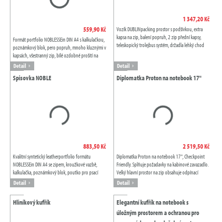
1 347,20 Kč
559,90 Kč
Vozík DUBLINpacking prostor s podšívkou, extra
kapsa na zip, balení popruh, 2 zip přední kapsy,
Formát portfolio NOBLESSEin DIN A4 s kalkulačkou,
teleskopický trolejbus systém, držadla lehký chod
poznámkový blok, pero popruh, mnoho kluznými v
kola, číselným zámkem, adresa...
kapsách, všestranný zip, bílé ozdobné prošití na
okraji, vyrobený z vysoce kvalitní...
Detail
Detail
Spisovka NOBLE
Diplomatka Proton na notebook 17"
883,50 Kč
2 519,50 Kč
Kvalitní syntetický leatherportfolio formátu
Diplomatka Proton na notebook 17", Checkpoint
NOBLESSEin DIN A4 se zipem, kroužkové vazbě,
Friendly. Splňuje požadavky na kabinové zavazadlo.
kalkulačka, poznámkový blok, poutko pro psací
Velký hlavní prostor na zip obsahuje odpínací
potřeby pro domácnost, různé kapsy, držadla...
zpevněné pouzdro na notebook vyhovující...
Detail
Detail
Hliníkový kufřík
Elegantní kufřík na notebook s
úložným prostorem a ochranou pro