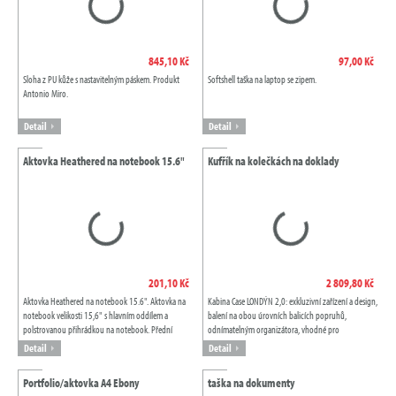
845,10 Kč
97,00 Kč
Sloha z PU kůže s nastavitelným páskem. Produkt
Softshell taška na laptop se zipem.
Antonio Miro.
Detail
Detail
Aktovka Heathered na notebook 15.6"
Kufřík na kolečkách na doklady
201,10 Kč
2 809,80 Kč
Aktovka Heathered na notebook 15.6". Aktovka na
Kabina Case LONDÝN 2,0: exkluzivní zařízení a design,
notebook velikosti 15,6" s hlavním oddílem a
balení na obou úrovních balicích popruhů,
polstrovanou přihrádkou na notebook. Přední
odnímatelným organizátora, vhodné pro
vertikální kapsa na zip umožňuje snadný...
dokumenty, soubory a notebooky až do 17“ ,...
Detail
Detail
Portfolio/aktovka A4 Ebony
taška na dokumenty