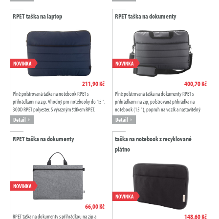
RPET taška na laptop
RPET taška na dokumenty
NOVINKA
NOVINKA
211,90 Kč
400,70 Kč
Plně polstrovaná taška na notebook RPET s
Plně polstrovaná taška na dokumenty RPET s
přihrádkami na zip. Vhodný pro notebooky do 15 ".
přihrádkami na zip, polstrovaná přihrádka na
300D RPET polyester. S výrazným štítkem RPET.
notebook (15 "), popruh na vozík a nastavitelný
popruh přes rameno. Polyester 300 RPET. S...
Detail
Detail
RPET taška na dokumenty
taška na notebook z recyklované
plátno
NOVINKA
NOVINKA
66,00 Kč
148,60 Kč
RPET taška na dokumenty s přihrádkou na zip a