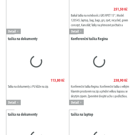
251,50 Kč
Baikal taška na notebook z GRS RPET 15"; Model:
120545; laptop, bag, bags, grs, rpet, recycled, green
concept, Kancelář, Tašky na přenosné počítače a
tablety, Navy, Dark blue, modrá,...
Detail
Detail
taška na dokumenty
Konferenční taška Regina
113,80 Kč
238,90 Kč
Taška na dokumenty z PU kůže na zip.
Konferenční taška Regina. Konferenční taška s velkým
hlavním prostorem na zip a přední velkou kapsou se
skrytým zipem. Zpevněné dvojité ucho s podložkou.
Nastavitelný ramenní popruh....
Detail
Detail
taška na dokumenty
taška na laptop