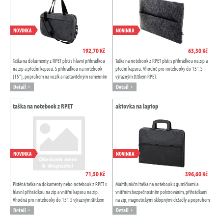
NOVINKA
NOVINKA
192,70 Kč
63,30 Kč
Taška na dokumenty z RPET plsti s hlavní přihrádkou
Taška na notebook z RPET plsti s přihrádkou na zip a
na zip a přední kapsou. S přihrádkou na notebook
přední kapsou. Vhodné pro notebooky do 15". S
(15"), popruhem na vozík a nastavitelným ramenním
výrazným štítkem RPET.
popruhem. S výrazným štítkem RPET.
Detail
Detail
taška na notebook z RPET
aktovka na laptop
NOVINKA
NOVINKA
71,50 Kč
396,60 Kč
Plstěná taška na dokumenty nebo notebook z RPET s
Multifunkční taška na notebook s gumičkami a
hlavní přihrádkou na zip a vnitřní kapsou na zip.
vnitřním bezpečnostním polstrováním, přihrádkami
Vhodná pro notebooky do 15". S výrazným štítkem
na zip, magnetickými sklopnými držadly a popruhem
RPET.
na vozík. Může být také použit jako...
Detail
Detail