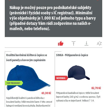
Nákup je možný pouze pro podnikatelské subjekty
(právnické i fyzické osoby s IČ registrací). Minimální
výše objednávky je 1.000 Kč od jednoho typu a barvy
(případné dotazy Vám rádi zodpovíme na našich e-
mailech, nebo telefonu).
Kvalitní bavlněná kšiltová čepice se
SINGA - Pětipanelová čepice
šesti panely a kovovým zapínáním
NOVINKA
TOP PRODUKT
82,70 Kč
63,30 Kč
Pětipanelová baseballová čepice z těžké broušené
keprové bavlny 260 g/m2 s ocelovou sponou. Čtyři
Nejoblíbenější kvalitní 6 panelová kšiltovka z
vyšívaná očka ve stejné barvě. Velikost 7 1/4.
broušené bavlny. Velké množství barev. V této cenové
kategorii nevídaná kovová přezka. Bezkonkurenční