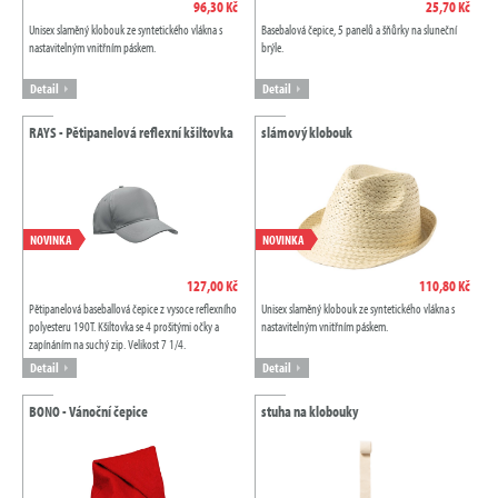
96,30 Kč
25,70 Kč
Unisex slaměný klobouk ze syntetického vlákna s
Basebalová čepice, 5 panelů a šňůrky na sluneční
nastavitelným vnitřním páskem.
brýle.
Detail
Detail
RAYS - Pětipanelová reflexní kšiltovka
slámový klobouk
NOVINKA
NOVINKA
127,00 Kč
110,80 Kč
Pětipanelová baseballová čepice z vysoce reflexního
Unisex slaměný klobouk ze syntetického vlákna s
polyesteru 190T. Kšiltovka se 4 prošitými očky a
nastavitelným vnitřním páskem.
zapínáním na suchý zip. Velikost 7 1/4.
Detail
Detail
BONO - Vánoční čepice
stuha na klobouky