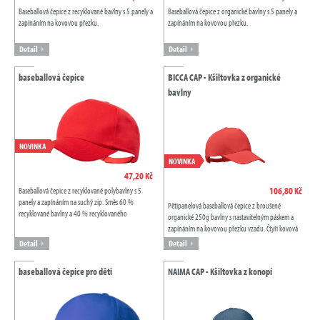
Baseballová čepice z recyklované bavlny s 5 panely a
Baseballová čepice z organické bavlny s 5 panely a
zapínáním na kovovou přezku.
zapínáním na kovovou přezku.
Detail
Detail
baseballová čepice
BICCA CAP - Kšiltovka z organické
bavlny
NOVINKA
NOVINKA
47,20 Kč
106,80 Kč
Baseballová čepice z recyklované polybavlny s 5
panely a zapínáním na suchý zip. Směs 60 %
Pětipanelová baseballová čepice z broušené
recyklované bavlny a 40 % recyklovaného
organické 250g bavlny s nastavitelným páskem a
polyesteru, 160 g/m2.
zapínáním na kovovou přezku vzadu. Čtyři kovová
odvětrávací očka ve stejné barvě.
Detail
Detail
baseballová čepice pro děti
NAIMA CAP - Kšiltovka z konopí