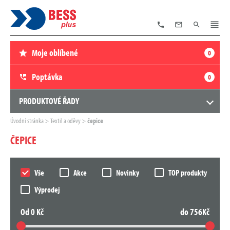
TELEFON
E-
VYHLEDÁVÁNÍ
MENU
MAIL
Moje oblíbené
0
Poptávka
0
PRODUKTOVÉ ŘADY
Zde
Úvodní stránka
Textil a oděvy
čepice
se
nacházíte:
ČEPICE
Vše
Akce
Novinky
TOP produkty
Výprodej
Od
0
Kč
do
756
Kč