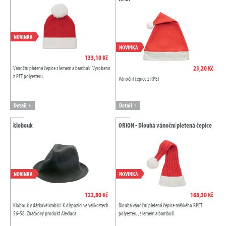
NOVINKA
NOVINKA
133,10 Kč
23,20 Kč
Vánoční pletená čepice s lemem a bambulí. Vyrobeno
z PET polyesteru.
Vánoční čepice z RPET
Detail
Detail
klobouk
ORION - Dlouhá vánoční pletená čepice
NOVINKA
NOVINKA
122,80 Kč
168,30 Kč
Klobouk v dárkové krabici. K dispozici ve velikostech
Dlouhá vánoční pletená čepice měkkého RPET
56-58. Značkový produkt Alexluca.
polyesteru, s lemem a bambulí.