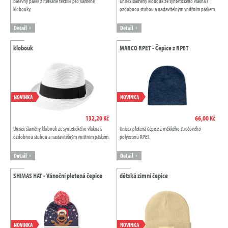
Barevný pásek z netkané textilie pro slaměné
Unisex slaměný klobouk ze syntetického vlákna s
klobouky.
ozdobnou stuhou a nastavitelným vnitřním páskem.
Detail
Detail
klobouk
MARCO RPET - Čepice z RPET
NOVINKA
NOVINKA
132,20 Kč
66,00 Kč
Unisex slaměný klobouk ze syntetického vlákna s
Unisex pletená čepice z měkkého strečového
ozdobnou stuhou a nastavitelným vnitřním páskem.
polyesteru RPET.
Detail
Detail
SHIMAS HAT - Vánoční pletená čepice
dětská zimní čepice
NOVINKA
NOVINKA