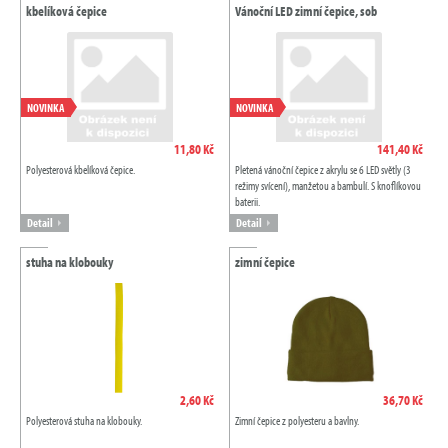
kbelíková čepice
Vánoční LED zimní čepice, sob
NOVINKA
NOVINKA
11,80 Kč
141,40 Kč
Polyesterová kbelíková čepice.
Pletená vánoční čepice z akrylu se 6 LED světly (3
režimy svícení), manžetou a bambulí. S knoflíkovou
baterii.
Detail
Detail
stuha na klobouky
zimní čepice
2,60 Kč
36,70 Kč
Polyesterová stuha na klobouky.
Zimní čepice z polyesteru a bavlny.