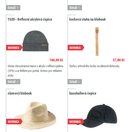
Detail
Detail
TUZO - Reflexní akrylová čepice
korková stuha na klobouk
NOVINKA
NOVINKA
186,00 Kč
37,80 Kč
Unisex oboustranná čepice z akrylu s reflexní páskou
Stuha z přírodního korku na slámové klobouky.
(30%) a se štítkem pro potisk. Určeno pro reklamní
účely.
Detail
Detail
slámový klobouk
baseballová čepice
NOVINKA
NOVINKA