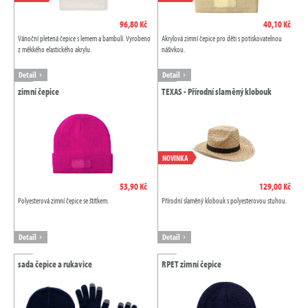
96,80 Kč
40,10 Kč
Vánoční pletená čepice s lemem a bambulí. Vyrobeno
Akrylová zimní čepice pro děti s potiskovatelnou
z měkkého elastického akrylu.
nášivkou.
Detail
Detail
zimní čepice
TEXAS - Přírodní slaměný klobouk
NOVINKA
53,90 Kč
129,00 Kč
Polyesterová zimní čepice se štítkem.
Přírodní slaměný klobouk s polyesterovou stuhou.
Detail
Detail
sada čepice a rukavice
RPET zimní čepice