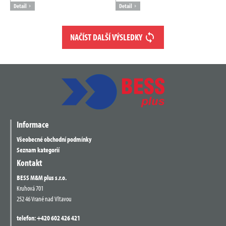
Detail
Detail
NAČÍST DALŠÍ VÝSLEDKY
Informace
Všeobecné obchodní podmínky
Seznam kategorií
Kontakt
BESS M&M plus s.r.o.
Kruhová 701
252 46 Vrané nad Vltavou
telefon:
+420 602 426 421