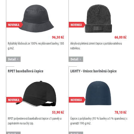
NOVINKA
NOVINKA
96,30 Kč
66,00 Kč
Rybářský klobouk ze 100% recyklované bavlny, 180
Akrylová pletená zimní čepice s potiskovatelnou
g/m2.
nášivkou.
Detail
Detail
RPET baseballová čepice
LIGHTY - Unisex bavlněná čepice
NOVINKA
NOVINKA
53,90 Kč
78,10 Kč
RPET polyesterová baseballová čepice s 5 panely a
Čepice z polybavlny (95 % bavlny a 5 % spandexu) s
zapínáním na suchý zip.
gramáží 190 g/m2.