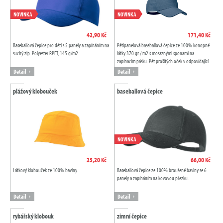
NOVINKA
NOVINKA
42,90 Kč
171,40 Kč
Baseballová čepice pro děti s 5 panely a zapínáním na
Pětipanelová baseballová čepice ze 100% konopné
suchý zip. Polyester RPET, 145 g/m2.
látky 370 gr / m2 s mosaznými sponami na
zapínacím pásku. Pět prošitých oček v odpovídající
barvě. Velikost 7 1/4.
Detail
Detail
plážový klobouček
baseballová čepice
NOVINKA
25,20 Kč
66,00 Kč
Látkový klobouček ze 100% bavlny.
Baseballová čepice ze 100% broušené bavlny se 6
panely a zapínáním na kovovou přezku.
Detail
Detail
rybářský klobouk
zimní čepice