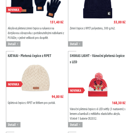
NOVINKA
151,40 Kč
55,00 Kč
Akrylová pletená zimní čepice a rukavice na
Zimní čepice z RPET polyesteru, 300 g/m2.
dotykovou obrazovku s potisknutelnými nášivkami z
PU kůže, v jedné velikosti pro dospělé.
Detail
Detail
KATMAI - Pletená čepice z RPET
SHIMAS LIGHT - Vánoční pletená čepice
s LED
NOVINKA
NOVINKA
94,80 Kč
168,30 Kč
Úpletová čepice z RPET se štítkem pro potisk.
Vánoční pletená čepice s 6 LED světly (3 nastavení) s
lemem a bambulí z měkkého elastického akrylu.
Včetně 1 baterie CR2032.
Detail
Detail