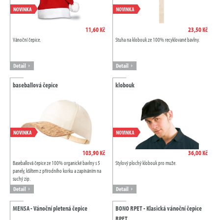
NOVINKA
NOVINKA
11,60 Kč
23,50 Kč
Vánoční čepice.
Stuha na klobouk ze 100% recyklované bavlny.
Detail
Detail
baseballová čepice
klobouk
NOVINKA
NOVINKA
103,90 Kč
36,00 Kč
Baseballová čepice ze 100% organické bavlny s 5
Stylový plochý klobouk pro muže.
panely, kšiltem z přírodního korku a zapínáním na
suchý zip.
Detail
Detail
MENSA - Vánoční pletená čepice
BONO RPET - Klasická vánoční čepice
RPET