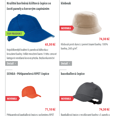
Kvalitní bavlněná kšiltová čepice se
klobouk
šesti panely a kovovým zapínáním
NOVINKA
TOP PRODUKT
74,30 Kč
63,30 Kč
Klobouk proti slunci z pevné česané bavlny. 100%
bavlna, 260 g/m².
Nejoblíbenější kvalitní 6 panelová kšiltovka z
broušené bavlny. Velké množství barev. V této cenové
kategorii nevídaná kovová přezka. Bezkonkurenční
poměr cena & kvalita.
Detail
Detail
SENGA - Pětipanelová RPET čepice
baseballová čepice
NOVINKA
NOVINKA
71,10 Kč
74,30 Kč
Pětipanelová baseballová čepice z polyesteru RPET
Baseballová čepice z recyklované bavlny s 5 panely a