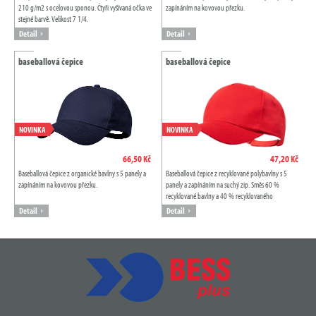
210 g/m2 s ocelovou sponou. Čtyři vyšívaná očka ve
zapínáním na kovovou přezku.
stejné barvě. Velikost 7 1/4.
Detail
Detail
baseballová čepice
baseballová čepice
NOVINKA
NOVINKA
66,50 Kč
47,20 Kč
Baseballová čepice z organické bavlny s 5 panely a
Baseballová čepice z recyklované polybavlny s 5
zapínáním na kovovou přezku.
panely a zapínáním na suchý zip. Směs 60 %
recyklované bavlny a 40 % recyklovaného
polyesteru, 160 g/m2.
Detail
Detail