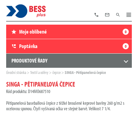
TELEFON
E-
VYHLEDÁVÁNÍ
MENU
MAIL
Moje oblíbené
0
Poptávka
0
PRODUKTOVÉ ŘADY
Zde
Úvodní stránka
Textil a oděvy
čepice
SINGA - Pětipanelová čepice
se
nacházíte:
SINGA - PĚTIPANELOVÁ ČEPICE
Kód produktu: D14MO687510
Pětipanelová baseballová čepice z těžké broušené keprové bavlny 260 g/m2 s
ocelovou sponou. Čtyři vyšívaná očka ve stejné barvě. Velikost 7 1/4.