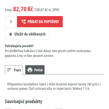
82,70 Kč
Cena:
(100,07 Kč vč. DPH)
Množství
PŘIDAT DO POPTÁVKY
poptávky
Uložit do oblíbených
Potřebujete poradit?
Pro předběžnou kalkulaci či jiné dotazy nám prosím zašlete nezávaznou
poptávku a my se Vám obratem ozveme.
Popis
Potisk
Pětipanelová baseballová čepice z těžké broušené keprové bavlny 260 g/m2 s
ocelovou sponou. Čtyři vyšívaná očka ve stejné barvě. Velikost 7 1/4.
Související produkty