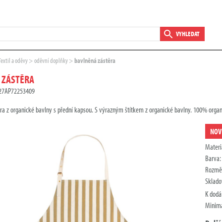
VYHLEDAT
Textil a oděvy
oděvní doplňky
bavlněná zástěra
 ZÁSTĚRA
D27AP72253409
ra z organické bavlny s přední kapsou. S výrazným štítkem z organické bavlny. 100% orga
NOV
Materi
Barva
Rozmě
Sklado
K dodá
Minimá