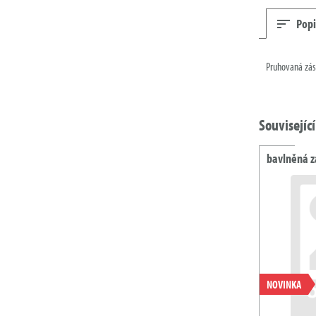
Popi
Pruhovaná zás
Souvisejíc
bavlněná z
NOVINKA