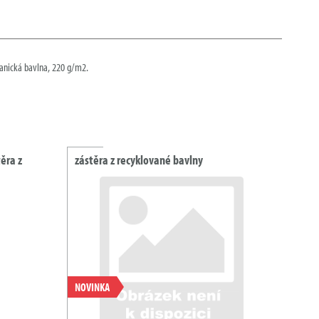
ganická bavlna, 220 g/m2.
ěra z
zástěra z recyklované bavlny
NOVINKA