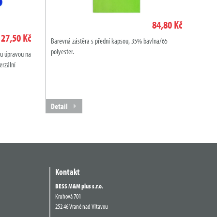
84,80 Kč
27,50 Kč
Barevná zástěra s přední kapsou, 35% bavlna/65
polyester.
ou úpravou na
erzální
Detail
Kontakt
BESS M&M plus s.r.o.
Kruhová 701
252 46 Vrané nad Vltavou