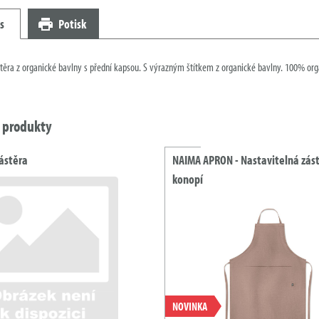
s
Potisk
těra z organické bavlny s přední kapsou. S výrazným štítkem z organické bavlny. 100% or
í produkty
ástěra
NAIMA APRON - Nastavitelná zást
konopí
NOVINKA