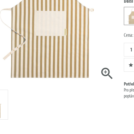
Další
Cena:
Množst
poptáv
Potře
Pro př
poptáv