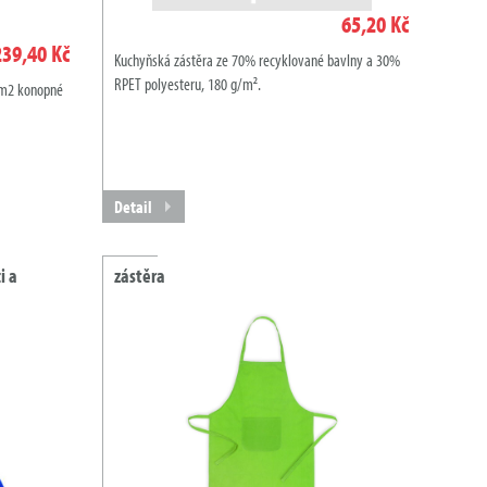
65,20 Kč
239,40 Kč
Kuchyňská zástěra ze 70% recyklované bavlny a 30%
RPET polyesteru, 180 g/m².
/m2 konopné
Detail
i a
zástěra