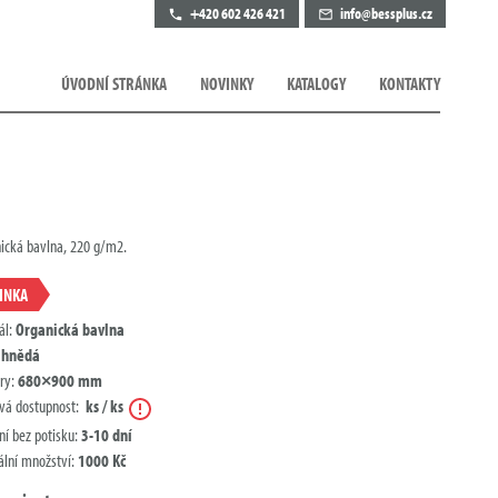
+420 602 426 421
info@bessplus.cz
ÚVODNÍ STRÁNKA
NOVINKY
KATALOGY
KONTAKTY
nická bavlna, 220 g/m2.
INKA
ál:
Organická bavlna
:
hnědá
ry:
680×900 mm
Nápověda
vá dostupnost:
ks / ks
ní bez potisku:
3-10 dní
lní množství:
1000 Kč