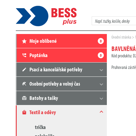
Zadejte
hledaný
výraz
Zde
Úvodní stránka
Moje oblíbené
0
se
nacházíte:
BAVLNĚNÁ
Poptávka
0
Kód produktu: 
Pruhovaná zástě
Psací a kancelářské potřeby
Osobní potřeby a volný čas
Batohy a tašky
Textil a oděvy
trička