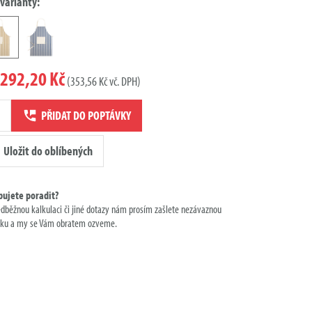
 varianty:
292,20 Kč
(353,56 Kč vč. DPH)
ví
PŘIDAT DO POPTÁVKY
ky
Uložit do oblíbených
bujete poradit?
edběžnou kalkulaci či jiné dotazy nám prosím zašlete nezávaznou
ku a my se Vám obratem ozveme.