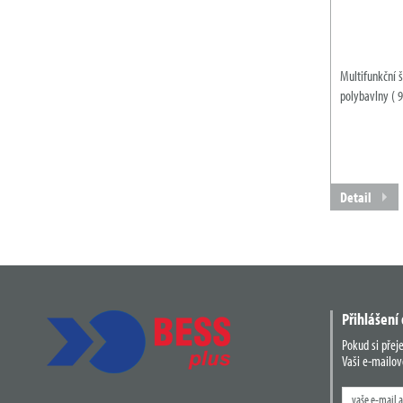
Multifunkční š
polybavlny ( 
Detail
Přihlášení
Pokud si přej
Vaši e-mailov
Zadejte