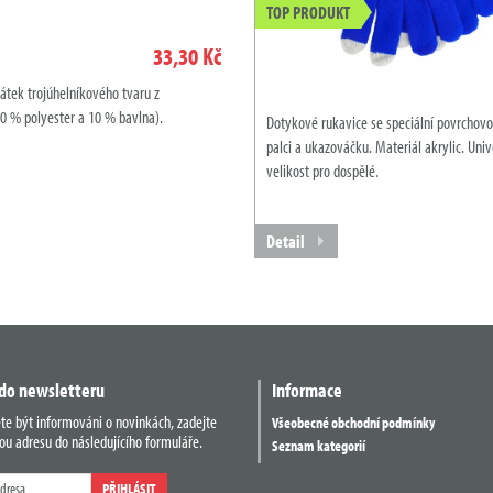
TOP PRODUKT
33,30 Kč
átek trojúhelníkového tvaru z
90 % polyester a 10 % bavlna).
Dotykové rukavice se speciální povrchov
palci a ukazováčku. Materiál akrylic. Univ
velikost pro dospělé.
Detail
 do newsletteru
Informace
ete být informováni o novinkách, zadejte
Všeobecné obchodní podmínky
ou adresu do následujícího formuláře.
Seznam kategorií
PŘIHLÁSIT