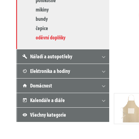
polokošile
mikiny
bundy
čepice
oděvní doplňky
Nářadí a autopotřeby
Elektronika a hodiny
Domácnost
Kalendáře a diáře
Všechny kategorie