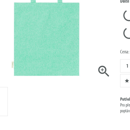
Další
Cena:
Množst
poptáv
Potře
Pro př
poptáv