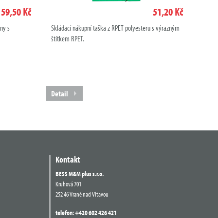
59,50 Kč
51,20 Kč
ny s
Skládací nákupní taška z RPET polyesteru s výrazným
štítkem RPET.
Detail
Kontakt
BESS M&M plus s.r.o.
Kruhová 701
252 46 Vrané nad Vltavou
telefon:
+420 602 426 421