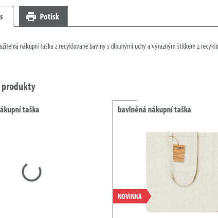
s
Potisk
žitelná nákupní taška z recyklované bavlny s dlouhými uchy a výrazným štítkem z recykl
í produkty
ákupní taška
bavlněná nákupní taška
NOVINKA