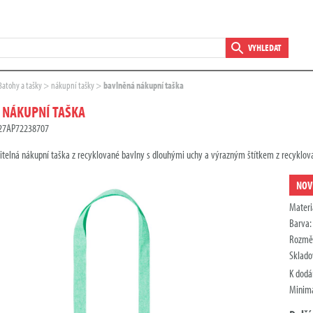
VYHLEDAT
Batohy a tašky
nákupní tašky
bavlněná nákupní taška
 NÁKUPNÍ TAŠKA
D27AP72238707
telná nákupní taška z recyklované bavlny s dlouhými uchy a výrazným štítkem z recyklov
NOV
Materi
Barva
Rozmě
Sklado
K dodá
Minimá