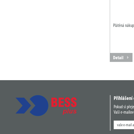
Plátěná nákup
Detail
Přihlášení
Pokud si přej
Vaši e-mailov
Zadejte
hledaný
výraz