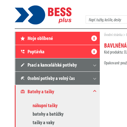
Zadejte
hledaný
výraz
Zde
Úvodní stránka
Moje oblíbené
0
se
nacházíte:
BAVLNĚNÁ
Poptávka
0
Kód produktu: 
Opakovaně použi
Psací a kancelářské potřeby
Osobní potřeby a volný čas
Batohy a tašky
nákupní tašky
batohy a batůžky
tašky a vaky