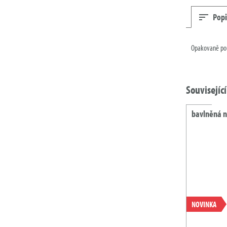
Popi
Opakovaně pou
Souvisejíc
bavlněná n
NOVINKA