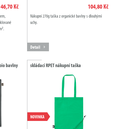
46,70 Kč
104,80 Kč
nem,
Nákupní 270g taška z organické bavlny s dlouhými
yklované
uchy.
m².
Detail
bio bavlny
skládací RPET nákupní taška
NOVINKA