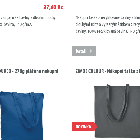
37,60 Kč
 z organické bavlny s dlouhými uchy.
Nákupní taška z recyklované bavlny s klí
á bavlna, 140 g/m2.
dlouhými uchy a výrazným štítkem z rec
bavlny. 100% recyklovaná bavlna, 140 g/
Detail
URED - 270g plátěná nákupní
ZIMDE COLOUR - Nákupní taška z 
NOVINKA