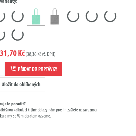
 varianty:
31,70 Kč
(38,36 Kč vč. DPH)
ví
PŘIDAT DO POPTÁVKY
ky
Uložit do oblíbených
bujete poradit?
edběžnou kalkulaci či jiné dotazy nám prosím zašlete nezávaznou
ku a my se Vám obratem ozveme.