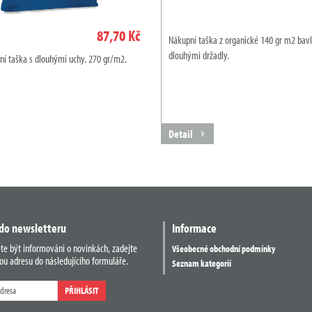
87,70 Kč
Nákupní taška z organické 140 gr m2 bavl
dlouhými držadly.
ní taška s dlouhými uchy. 270 gr/m2.
Detail
 do newsletteru
Informace
ete být informováni o novinkách, zadejte
Všeobecné obchodní podmínky
ou adresu do následujícího formuláře.
Seznam kategorií
PŘIHLÁSIT