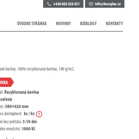
+420 602 426 421
info@bessplus.cz
ÚVODNÍ STRÁNKA
NOVINKY
KATALOGY
KONTAKTY
ané bavlny. 100% recyklovaná bavlna, 140 g/m2.
INKA
ál:
Recyklovaná bavlna
:
zelená
ry:
380×420 mm
Nápověda
vá dostupnost:
ks / ks
ní bez potisku:
3-10 dní
lní množství:
1000 Kč