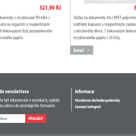
321,90 Kč
kumenty z recyklované PU kůže s
Složka na dokumenty A4 z RPET polyester
sami na organizér a magnetickým
vnitřními kapsami a magnetickým zapínán
20 linkovanými listy poznámkového
z ořechového dřeva. S linkovaným bloke
lovaného papíru.
recyklovaného papíru s 20 listy.
Detail
 do newsletteru
Informace
ete být informováni o novinkách, zadejte
Všeobecné obchodní podmínky
ou adresu do následujícího formuláře.
Seznam kategorií
PŘIHLÁSIT