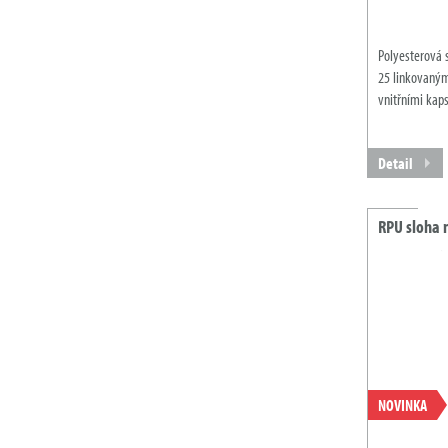
Polyesterová 
25 linkovaný
vnitřními kap
Detail
RPU sloha
NOVINKA