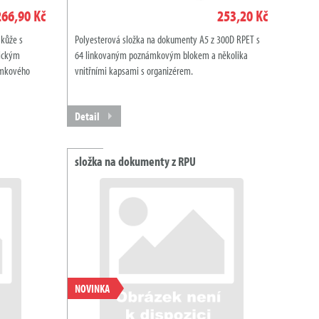
266,90 Kč
253,20 Kč
kůže s
Polyesterová složka na dokumenty A5 z 300D RPET s
tickým
64 linkovaným poznámkovým blokem a několika
ámkového
vnitřními kapsami s organizérem.
Detail
složka na dokumenty z RPU
NOVINKA