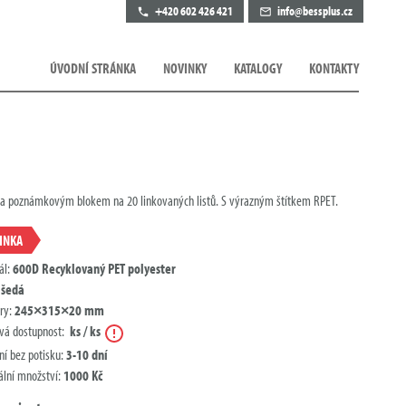
+420 602 426 421
info@bessplus.cz
ÚVODNÍ STRÁNKA
NOVINKY
KATALOGY
KONTAKTY
a poznámkovým blokem na 20 linkovaných listů. S výrazným štítkem RPET.
INKA
ál:
600D Recyklovaný PET polyester
:
šedá
ry:
245×315×20 mm
Nápověda
vá dostupnost:
ks / ks
ní bez potisku:
3-10 dní
lní množství:
1000 Kč