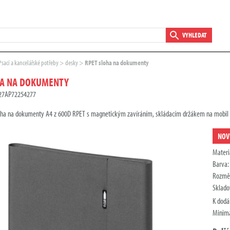
VYHLEDAT
Psací a kancelářské potřeby
desky
RPET sloha na dokumenty
HA NA DOKUMENTY
D27AP72254277
oha na dokumenty A4 z 600D RPET s magnetickým zavíráním, skládacím držákem na mobil 
NOV
Materi
Barva
Rozmě
Sklado
K dodá
Minimá