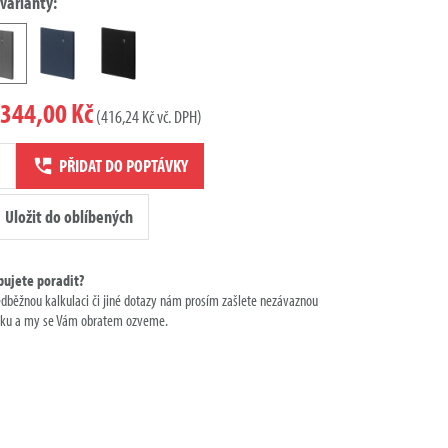
 varianty:
344,00 Kč
(416,24 Kč vč. DPH)
ví
PŘIDAT DO POPTÁVKY
ky
Uložit do oblíbených
bujete poradit?
edběžnou kalkulaci či jiné dotazy nám prosím zašlete nezávaznou
ku a my se Vám obratem ozveme.