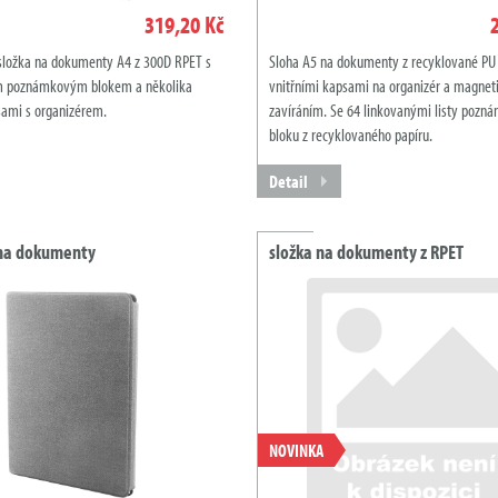
319,20 Kč
složka na dokumenty A4 z 300D RPET s
Sloha A5 na dokumenty z recyklované PU 
m poznámkovým blokem a několika
vnitřními kapsami na organizér a magne
sami s organizérem.
zavíráním. Se 64 linkovanými listy pozn
bloku z recyklovaného papíru.
Detail
 na dokumenty
složka na dokumenty z RPET
NOVINKA