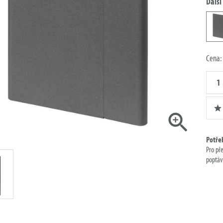
Další
Cena:
Množst
poptáv
Potře
Pro př
poptáv