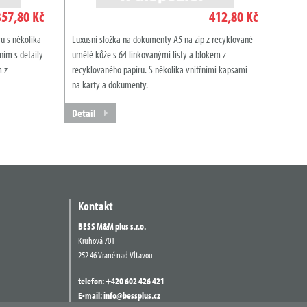
357,80 Kč
412,80 Kč
u s několika
Luxusní složka na dokumenty A5 na zip z recyklované
ím s detaily
umělé kůže s 64 linkovanými listy a blokem z
m z
recyklovaného papíru. S několika vnitřními kapsami
na karty a dokumenty.
Detail
Kontakt
BESS M&M plus s.r.o.
Kruhová 701
252 46 Vrané nad Vltavou
telefon:
+420 602 426 421
E-mail:
info@bessplus.cz