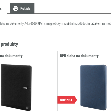
s
Potisk
sloha na dokumenty A4 z 600D RPET s magnetickým zavíráním, skládacím držákem na mobi
í produkty
 na dokumenty
RPU sloha na dokumenty
NOVINKA