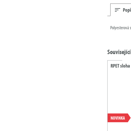
Popi
Polyesterová 
Souvisejíc
RPET sloha
NOVINKA