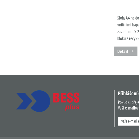
SlohaA4 na do
vnitřními kap
zavíráním. S 
bloku z recyk
Detail
Přihlášení
Pokud si přej
Vaši e-mailov
Zadejte
hledaný
výraz