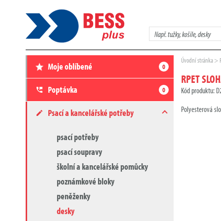
Zadejte
hledaný
výraz
Zde
Úvodní stránka
Moje oblíbené
0
se
nacházíte:
RPET SLO
Poptávka
0
Kód produktu: 
Polyesterová sl
Psací a kancelářské potřeby
psací potřeby
psací soupravy
školní a kancelářské pomůcky
poznámkové bloky
peněženky
desky