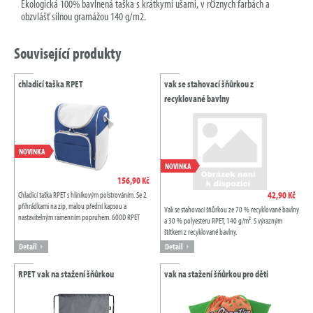
Ekologická 100% bavlnená taška s krátkymi ušami, v rôznych farbách a
obzvlášť silnou gramážou 140 g/m2.
Související produkty
chladicí taška RPET
vak se stahovací šňůrkou z
recyklované bavlny
NOVINKA
NOVINKA
156,90 Kč
42,90 Kč
Chladicí taška RPET s hliníkovým polstrováním. Se 2
přihrádkami na zip, malou přední kapsou a
Vak se stahovací šňůrkou ze 70 % recyklované bavlny
nastavitelným ramenním popruhem. 600D RPET
a 30 % polyesteru RPET, 140 g/m². S výrazným
polyester s výrazným štítkem RPET.
štítkem z recyklované bavlny.
Detail
Detail
RPET vak na stažení šňůrkou
vak na stažení šňůrkou pro děti