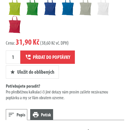
31,90 Kč
Cena:
(38,60 Kč vč. DPH)
Množství
PŘIDAT DO POPTÁVKY
poptávky
Uložit do oblíbených
Potřebujete poradit?
Pro předběžnou kalkulaci či jiné dotazy nám prosím zašlete nezávaznou
poptávku a my se Vám obratem ozveme.
Popis
Potisk