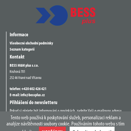
Informace
Všeobecné obchodní podmínky
Seznam kategorií
Kontakt
BESS M&M plus s.r.o.
Kruhová 701
252 46 Vrané nad Vltavou
telefon:
+420 602 426 421
E-mail:
info@bessplus.cz
Přihlášení do newsletteru
Pokud si přejete být informováni o novinkách, zadejte Vaši e-mailovou adresu
do následujícího formuláře.
Tento web používá k poskytování služeb, personalizaci reklam a
analýze návštěvnosti soubory cookie. Používáním tohoto webu s tím
Zadejte
PŘIHLÁSIT