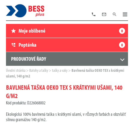
TELEFON
E-
VYHLEDÁVÁNÍ
MENU
MAIL
Moje oblíbené
0
Poptávka
0
PRODUKTOVÉ ŘADY
Zde
Úvodní stránka
Batohy a tašky
tašky a vaky
Bavlnená taška OEKO TEX s krátkymi
se
ušami, 140 g/m2
nacházíte:
BAVLNENÁ TAŠKA OEKO TEX S KRÁTKYMI UŠAMI, 140
G/M2
Kód produktu: D226068002
Ekologická 100% bavlnená taška s krátkymi ušami, v rôznych farbách a obzvlášť
silnou gramážou 140 g/m2.