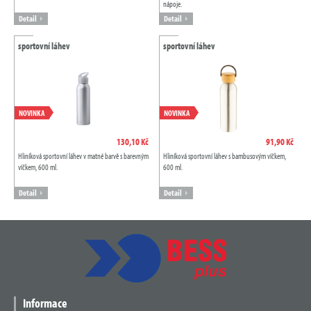
nápoje.
Detail
Detail
sportovní láhev
sportovní láhev
NOVINKA
NOVINKA
130,10 Kč
91,90 Kč
Hliníková sportovní láhev v matné barvě s barevným
Hliníková sportovní láhev s bambusovým víčkem,
víčkem, 600 ml.
600 ml.
Detail
Detail
Informace