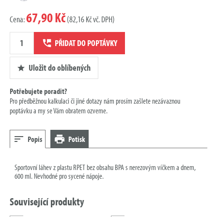
67,90 Kč
Cena:
(82,16 Kč vč. DPH)
Množství
PŘIDAT DO POPTÁVKY
poptávky
Uložit do oblíbených
Potřebujete poradit?
Pro předběžnou kalkulaci či jiné dotazy nám prosím zašlete nezávaznou
poptávku a my se Vám obratem ozveme.
Popis
Potisk
Sportovní láhev z plastu RPET bez obsahu BPA s nerezovým víčkem a dnem,
600 ml. Nevhodné pro sycené nápoje.
Související produkty