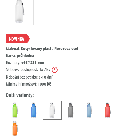
NOVINKA
Materiál:
Recyklovaný plast / Nerezová ocel
Barva:
průhledná
Rozměry:
o68×233 mm
Nápověda
Skladová dostupnost:
ks / ks
K dodání bez potisku:
3-10 dní
Minimální množství:
1000 Kč
Další varianty: