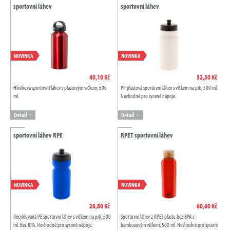
sportovní láhev
sportovní láhev
NOVINKA
NOVINKA
40,10 Kč
52,30 Kč
Hliníková sportovní láhev s plastovým víčkem, 500
PP plastová sportovní láhev s víčkem na pití, 500 ml.
ml.
Nevhodné pro sycené nápoje.
Detail
Detail
sportovní láhev RPE
RPET sportovní láhev
NOVINKA
NOVINKA
26,80 Kč
60,60 Kč
Recyklovaná PE sportovní láhev s víčkem na pití, 500
Sportovní láhev z RPET plastu bez BPA s
ml. Bez BPA. Nevhodné pro sycené nápoje.
bambusovým víčkem, 500 ml. Nevhodné pro sycené