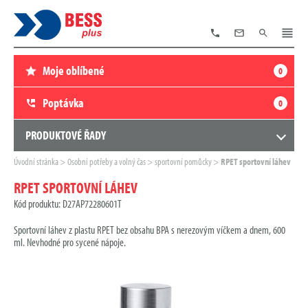
TELEFON
E-
VYHLEDÁVÁNÍ
MENU
MAIL
Moje oblíbené
0
Poptávka
0
PRODUKTOVÉ ŘADY
Zde
Úvodní stránka
Osobní potřeby a volný čas
sportovní pomůcky
RPET sportovní láhev
se
nacházíte:
RPET SPORTOVNÍ LÁHEV
Kód produktu: D27AP72280601T
Sportovní láhev z plastu RPET bez obsahu BPA s nerezovým víčkem a dnem, 600
ml. Nevhodné pro sycené nápoje.