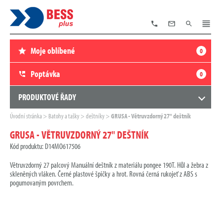
TELEFON
E-
VYHLEDÁVÁNÍ
MENU
MAIL
Moje oblíbené
0
Poptávka
0
PRODUKTOVÉ ŘADY
Zde
Úvodní stránka
Batohy a tašky
deštníky
GRUSA - Větruvzdorný 27" deštník
se
nacházíte:
GRUSA - VĚTRUVZDORNÝ 27" DEŠTNÍK
Kód produktu: D14MO617506
Větruvzdorný 27 palcový Manuální deštník z materiálu pongee 190T. Hůl a žebra z
skleněných vláken. Černé plastové špičky a hrot. Rovná černá rukojeť z ABS s
pogumovaným povrchem.