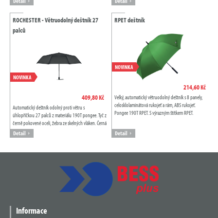
Detail
Detail
ROCHESTER - Větruodolný deštník 27
RPET deštník
palců
NOVINKA
NOVINKA
214,60 Kč
409,80 Kč
Velký, automatický větruodolný deštník s 8 panely,
celosklolaminátová rukojeť a rám, ABS rukojeť.
Automatický deštník odolný proti větru s
Pongee 190T RPET. S výrazným štítkem RPET.
úhlopříčkou 27 palců z materiálu 190T pongee. Tyč z
černě pokovené oceli, žebra ze skelných vláken. Černá
PP rukojeť s tlačítkem. Pouzdro v...
Detail
Detail
Informace