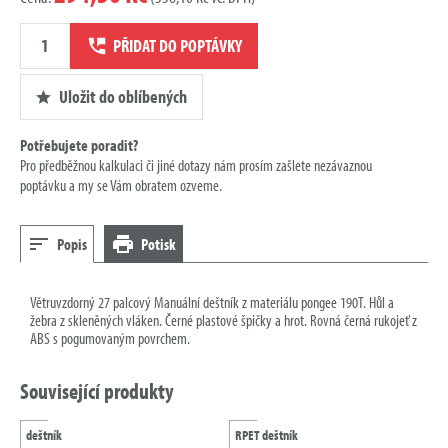
Množství
PŘIDAT DO POPTÁVKY
poptávky
Uložit do oblíbených
Potřebujete poradit?
Pro předběžnou kalkulaci či jiné dotazy nám prosím zašlete nezávaznou
poptávku a my se Vám obratem ozveme.
Popis
Potisk
Větruvzdorný 27 palcový Manuální deštník z materiálu pongee 190T. Hůl a
žebra z skleněných vláken. Černé plastové špičky a hrot. Rovná černá rukojeť z
ABS s pogumovaným povrchem.
Související produkty
deštník
RPET deštník