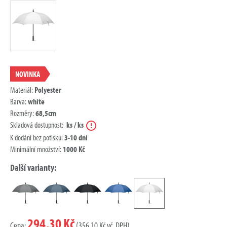
NOVINKA
Materiál:
Polyester
Barva:
white
Rozměry:
68,5cm
Nápověda
Skladová dostupnost:
ks / ks
K dodání bez potisku:
3-10 dní
Minimální množství:
1000 Kč
Další varianty:
294,30 Kč
Cena:
(356,10 Kč vč. DPH)