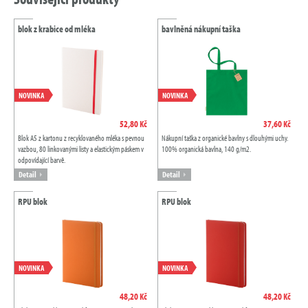
blok z krabice od mléka
bavlněná nákupní taška
NOVINKA
NOVINKA
52,80 Kč
37,60 Kč
Blok A5 z kartonu z recyklovaného mléka s pevnou
Nákupní taška z organické bavlny s dlouhými uchy.
vazbou, 80 linkovanými listy a elastickým páskem v
100% organická bavlna, 140 g/m2.
odpovídající barvě.
Detail
Detail
RPU blok
RPU blok
NOVINKA
NOVINKA
48,20 Kč
48,20 Kč