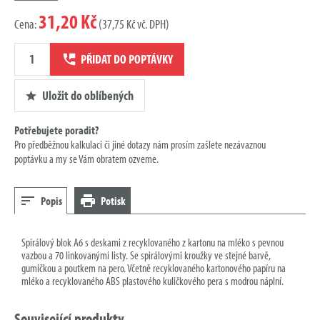
31,20 Kč
Cena:
(37,75 Kč vč. DPH)
Množství
PŘIDAT DO POPTÁVKY
poptávky
Uložit do oblíbených
Potřebujete poradit?
Pro předběžnou kalkulaci či jiné dotazy nám prosím zašlete nezávaznou
poptávku a my se Vám obratem ozveme.
Popis
Potisk
Spirálový blok A6 s deskami z recyklovaného z kartonu na mléko s pevnou
vazbou a 70 linkovanými listy. Se spirálovými kroužky ve stejné barvě,
gumičkou a poutkem na pero. Včetně recyklovaného kartonového papíru na
mléko a recyklovaného ABS plastového kuličkového pera s modrou náplní.
Související produkty