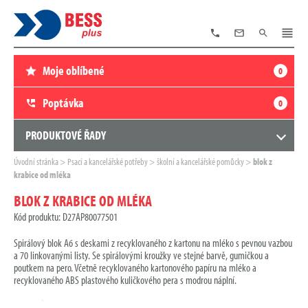
TELEFON
E-
VYHLEDÁVÁNÍ
MENU
MAIL
Moje oblíbené
0
Poptávka
0
PRODUKTOVÉ ŘADY
Zde
Úvodní stránka
Psací a kancelářské potřeby
školní a kancelářské pomůcky
blok z
se
krabice od mléka
nacházíte:
BLOK Z KRABICE OD MLÉKA
Kód produktu: D27AP80077501
Spirálový blok A6 s deskami z recyklovaného z kartonu na mléko s pevnou vazbou
a 70 linkovanými listy. Se spirálovými kroužky ve stejné barvě, gumičkou a
poutkem na pero. Včetně recyklovaného kartonového papíru na mléko a
recyklovaného ABS plastového kuličkového pera s modrou náplní.