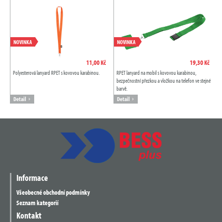
NOVINKA
NOVINKA
11,00 Kč
19,30 Kč
Polyesterová lanyard RPET s kovovou karabinou.
RPET lanyard na mobil s kovovou karabinou,
bezpečnostní přezkou a vložkou na telefon ve stejné
barvě.
Detail
Detail
Informace
Všeobecné obchodní podmínky
Seznam kategorií
Kontakt