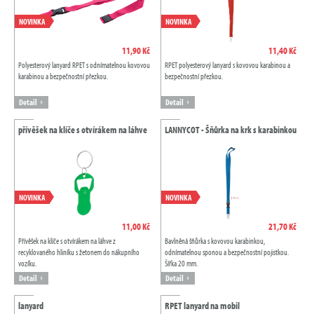
NOVINKA
NOVINKA
11,90 Kč
11,40 Kč
Polyesterový lanyard RPET s odnímatelnou kovovou
RPET polyesterový lanyard s kovovou karabinou a
karabinou a bezpečnostní přezkou.
bezpečnostní přezkou.
Detail
Detail
přívěšek na klíče s otvírákem na láhve
LANNYCOT - Šňůrka na krk s karabinkou
NOVINKA
NOVINKA
11,00 Kč
21,70 Kč
Přívěšek na klíče s otvírákem na láhve z
Bavlněná šňůrka s kovovou karabinkou,
recyklovaného hliníku s žetonem do nákupního
odnímatelnou sponou a bezpečnostní pojistkou.
vozíku.
Šířka 20 mm.
Detail
Detail
lanyard
RPET lanyard na mobil