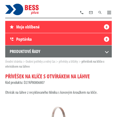
TELEFON
E-
VYHLEDÁVÁNÍ
MENU
MAIL
Moje oblíbené
0
Poptávka
0
PRODUKTOVÉ ŘADY
Zde
Úvodní stránka
Osobní potřeby a volný čas
přívěsky a šňůrky
přívěšek na klíče s
se
otvírákem na láhve
nacházíte:
PŘÍVĚŠEK NA KLÍČE S OTVÍRÁKEM NA LÁHVE
Kód produktu: D27AP80806807
Otvírák na láhve z recyklovaného hliníku s kovovým kroužkem na klíče.