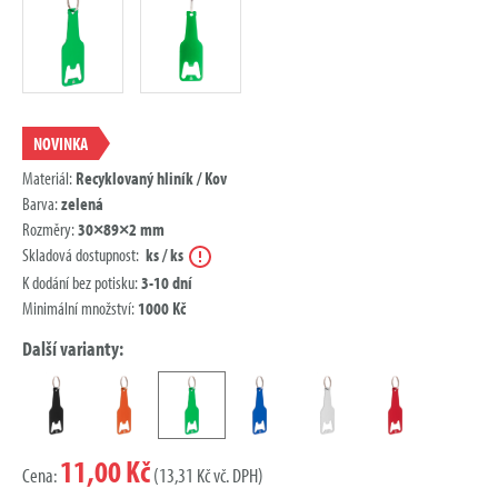
NOVINKA
Materiál:
Recyklovaný hliník / Kov
Barva:
zelená
Rozměry:
30×89×2 mm
Nápověda
Skladová dostupnost:
ks / ks
K dodání bez potisku:
3-10 dní
Minimální množství:
1000 Kč
Další varianty:
11,00 Kč
Cena:
(13,31 Kč vč. DPH)