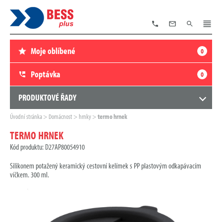
TELEFON
E-
VYHLEDÁVÁNÍ
MENU
MAIL
Moje oblíbené
0
Poptávka
0
PRODUKTOVÉ ŘADY
Zde
Úvodní stránka
Domácnost
hrnky
termo hrnek
se
nacházíte:
TERMO HRNEK
Kód produktu: D27AP80054910
Silikonem potažený keramický cestovní kelímek s PP plastovým odkapávacím
víčkem. 300 ml.