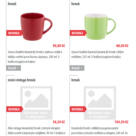
hrnek
hrnek
NOVINKA
NOVINKA
90,80 Kč
88,00 Kč
Vysoce kvalitní keramický hrnek s matnou vnější a
Vysoce kvalitní barevný keramický hrnek s bílým
lesklou vnitřní povrchovou úpravou, 300 ml. V
vnitřkem, 335 ml. V kraftové papírové krabici.
kraftové papírové krabici.
Detail
Detail
mini vintage hrnek
hrnek
NOVINKA
NOVINKA
56,20 Kč
104,50 Kč
Mini vintage keramický hrnek s černým okrajem,
Keramický hrnek s měkkým pogumovaným
bílým uvnitř a barevným vnějškem, 90 ml. V krabičce
povrchem a černým vnitřkem a okrajem, 300 ml. Se