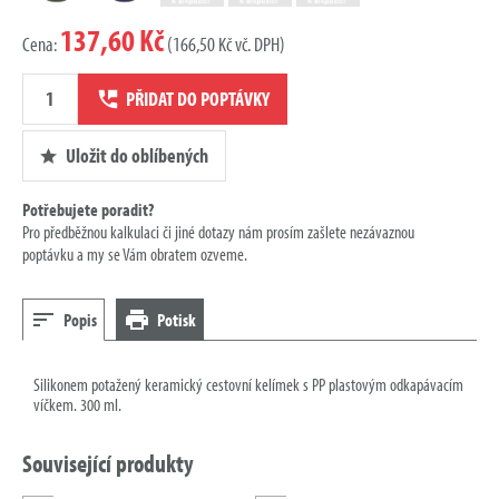
137,60 Kč
Cena:
(166,50 Kč vč. DPH)
Množství
PŘIDAT DO POPTÁVKY
poptávky
Uložit do oblíbených
Potřebujete poradit?
Pro předběžnou kalkulaci či jiné dotazy nám prosím zašlete nezávaznou
poptávku a my se Vám obratem ozveme.
Popis
Potisk
Silikonem potažený keramický cestovní kelímek s PP plastovým odkapávacím
víčkem. 300 ml.
Související produkty