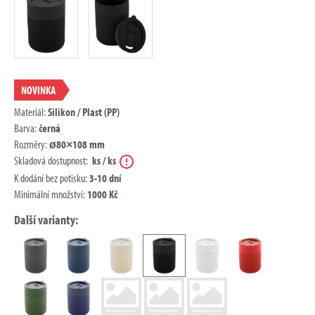
NOVINKA
Materiál:
Silikon / Plast (PP)
Barva:
černá
Rozměry:
ø80×108 mm
Nápověda
Skladová dostupnost:
ks / ks
K dodání bez potisku:
3-10 dní
Minimální množství:
1000 Kč
Další varianty: