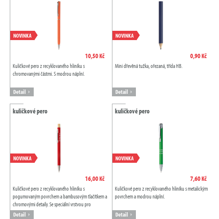
NOVINKA
NOVINKA
10,50 Kč
0,90 Kč
Kuličkové pero z recyklovaného hliníku s
Mini dřevěná tužka, ořezaná, třída HB.
chromovanými částmi. S modrou náplní.
Detail
Detail
kuličkové pero
kuličkové pero
NOVINKA
NOVINKA
16,00 Kč
7,60 Kč
Kuličkové pero z recyklovaného hliníku s
Kuličkové pero z recyklovaného hliníku s metalickým
pogumovaným povrchem a bambusovým tlačítkem a
povrchem a modrou náplní.
chromovými detaily. Se speciální vrstvou pro
zrcadlové laserové gravírování. S modrou náplní.
Detail
Detail