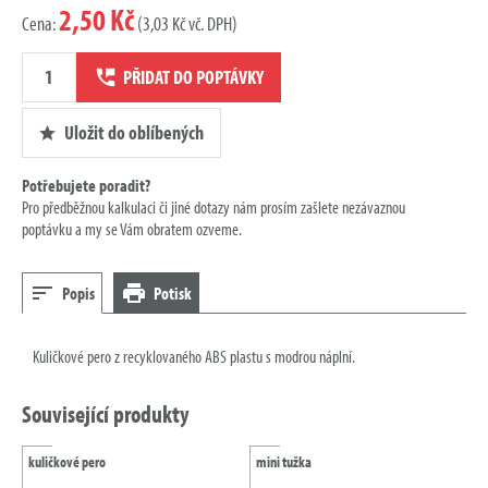
2,50 Kč
Cena:
(3,03 Kč vč. DPH)
Množství
PŘIDAT DO POPTÁVKY
poptávky
Uložit do oblíbených
Potřebujete poradit?
Pro předběžnou kalkulaci či jiné dotazy nám prosím zašlete nezávaznou
poptávku a my se Vám obratem ozveme.
Popis
Potisk
Kuličkové pero z recyklovaného ABS plastu s modrou náplní.
Související produkty
kuličkové pero
mini tužka