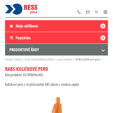
TELEFON
E-
VYHLEDÁVÁNÍ
MENU
MAIL
Moje oblíbené
0
Poptávka
0
PRODUKTOVÉ ŘADY
Zde
Úvodní stránka
Psací a kancelářské potřeby
psací potřeby
RABS kuličkové pero
se
nacházíte:
RABS KULIČKOVÉ PERO
Kód produktu: D27AP80962403
Kuličkové pero z recyklovaného ABS plastu s modrou náplní.