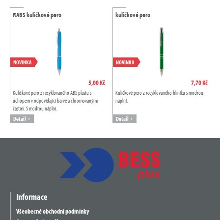
RABS kuličkové pero
kuličkové pero
NOVINKA
NOVINKA
5,00 Kč
7,70 Kč
Kuličkové pero z recyklovaného ABS plastu s
Kuličkové pero z recyklovaného hliníku s modrou
úchopem v odpovídající barvě a chromovanými
náplní.
částmi. S modrou náplní.
Detail
Detail
Informace
Všeobecné obchodní podmínky