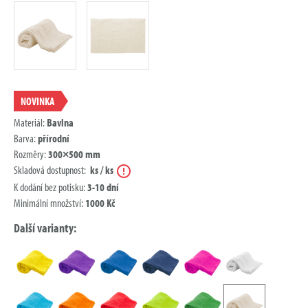
NOVINKA
Materiál:
Bavlna
Barva:
přírodní
Rozměry:
300×500 mm
Nápověda
Skladová dostupnost:
ks / ks
K dodání bez potisku:
3-10 dní
Minimální množství:
1000 Kč
Další varianty: