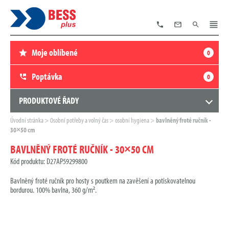
TELEFON
E-
VYHLEDÁVÁNÍ
MENU
MAIL
Moje oblíbené
0
Poptávka
0
PRODUKTOVÉ ŘADY
Zde
Úvodní stránka
Osobní potřeby a volný čas
osobní hygiena
bavlněný froté ručník -
se
30×50 cm
nacházíte:
BAVLNĚNÝ FROTÉ RUČNÍK - 30×50 CM
Kód produktu: D27AP59299800
Bavlněný froté ručník pro hosty s poutkem na zavěšení a potiskovatelnou
bordurou. 100% bavlna, 360 g/m².