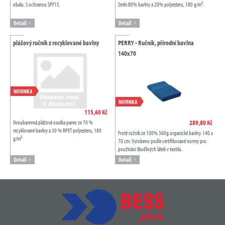
obalu. S ochranou SPF15.
Směs 80% bavlny a 20% polyesteru, 180 g/m².
Detail
Detail
plážový ručník z recyklované bavlny
PERRY - Ručník, přírodní bavlna
140x70
NOVINKA
NOVINKA
115,60 Kč
289,80 Kč
Dvoubarevná plážová osuška pareo ze 70 %
recyklované bavlny a 30 % RPET polyesteru, 180
Froté ručník ze 100% 360g organické bavlny. 140 x
g/m²
70 cm. Vyrobeno podle certifikované normy pro
používání škodlivých látek v textilu.
Detail
Detail