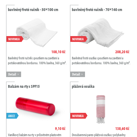
bavlněný froté ručník - 50×100 cm
bavlněný froté ručník - 70×140 cm
NOVINKA
NOVINKA
108,10 Kč
208,20 Kč
Bavlněný froté ručník s poutkem na zavěšení a
Bavlněná froté osuška s poutkem na zavěšení a
potiskovatelnou bordurou. 100% bavlna, 360 g/m².
potiskovatelnou bordurou. 100% bavlna, 360 g/m².
Detail
Detail
Balzám na rty s SPF15
plážová osuška
AKCE
NOVINKA
9,10 Kč
138,60 Kč
Vanilkový balzám na rty v průsvitném plastovém
Dvoubarevná pareo plážová osuška z polybavlny.