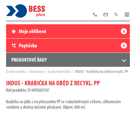
TELEFON
E-
VYHLEDÁVÁNÍ
MENU
MAIL
Moje oblíbené
0
Poptávka
0
PRODUKTOVÉ ŘADY
Zde
Úvodní stránka
Domácnost
kuchyňské náčiní
INDUS - Krabička na oběd z recykl. PP
se
nacházíte:
INDUS - KRABIČKA NA OBĚD Z RECYKL. PP
Kód produktu: D14MO685507
Krabička na jídlo z recyklovaného PP se vzduchotěsným víčkem, silikonovým
ventilem a dvěma bočními přezkami. Objem: 800 ml.