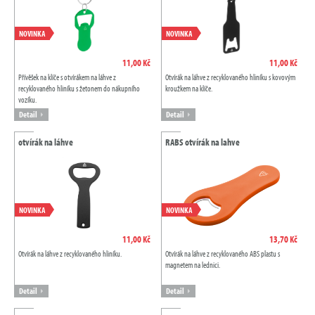
NOVINKA
NOVINKA
11,00 Kč
11,00 Kč
Přívěšek na klíče s otvírákem na láhve z
Otvírák na láhve z recyklovaného hliníku s kovovým
recyklovaného hliníku s žetonem do nákupního
kroužkem na klíče.
vozíku.
Detail
Detail
otvírák na láhve
RABS otvírák na lahve
NOVINKA
NOVINKA
11,00 Kč
13,70 Kč
Otvírák na láhve z recyklovaného hliníku.
Otvírák na láhve z recyklovaného ABS plastu s
magnetem na lednici.
Detail
Detail