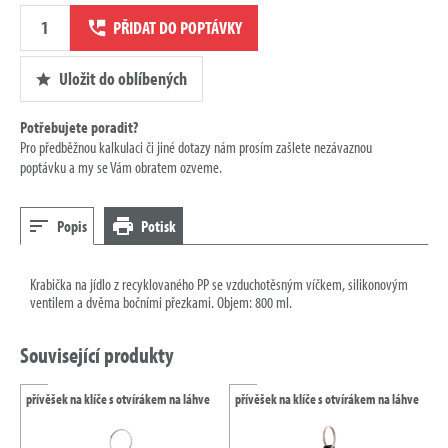
Množství
PŘIDAT DO POPTÁVKY
poptávky
Uložit do oblíbených
Potřebujete poradit?
Pro předběžnou kalkulaci či jiné dotazy nám prosím zašlete nezávaznou
poptávku a my se Vám obratem ozveme.
Popis
Potisk
Krabička na jídlo z recyklovaného PP se vzduchotěsným víčkem, silikonovým
ventilem a dvěma bočními přezkami. Objem: 800 ml.
Související produkty
přívěšek na klíče s otvírákem na láhve
přívěšek na klíče s otvírákem na láhve