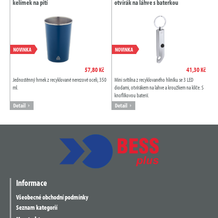
kelímek na pití
otvírák na láhve s baterkou
NOVINKA
NOVINKA
57,80 Kč
41,30 Kč
Jednostěnný hrnek z recyklované nerezové oceli, 350
Mini svítilna z recyklovaného hliníku se 3 LED
ml.
diodami, otvírákem na lahve a kroužkem na klíče. S
knoflíkovou baterií.
Detail
Detail
Informace
Všeobecné obchodní podmínky
Seznam kategorií