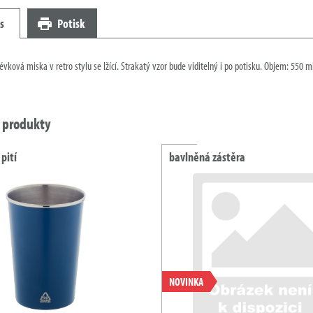
s
Potisk
vková miska v retro stylu se lžící. Strakatý vzor bude viditelný i po potisku. Objem: 550 m
í produkty
pití
bavlněná zástěra
NOVINKA