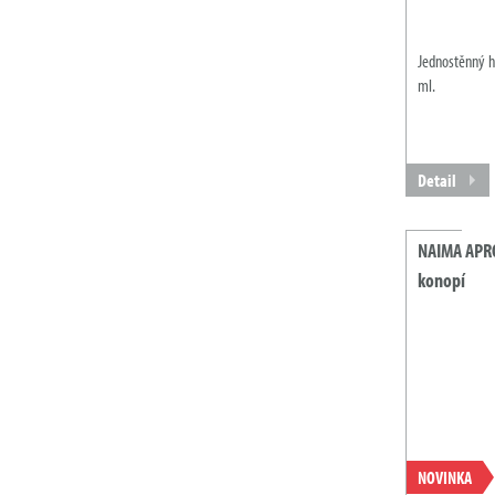
Jednostěnný h
ml.
Detail
NAIMA APRO
konopí
NOVINKA