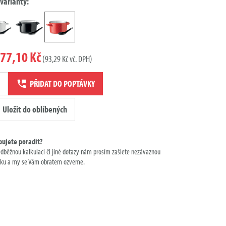
 varianty:
77,10 Kč
(93,29 Kč vč. DPH)
ví
PŘIDAT DO POPTÁVKY
ky
Uložit do oblíbených
bujete poradit?
edběžnou kalkulaci či jiné dotazy nám prosím zašlete nezávaznou
ku a my se Vám obratem ozveme.