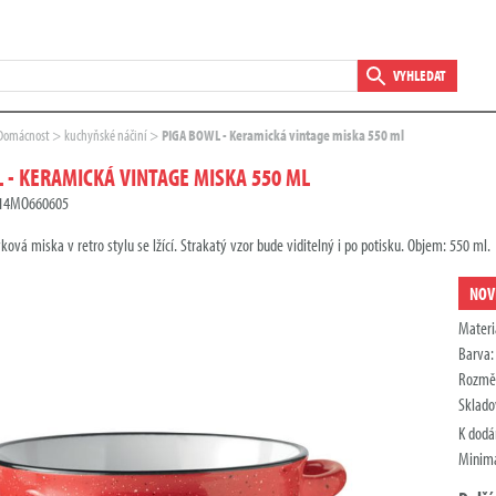
VYHLEDAT
Domácnost
kuchyňské náčiní
PIGA BOWL - Keramická vintage miska 550 ml
 - KERAMICKÁ VINTAGE MISKA 550 ML
D14MO660605
ová miska v retro stylu se lžící. Strakatý vzor bude viditelný i po potisku. Objem: 550 ml.
NOV
Materi
Barva
Rozmě
Sklado
K dodá
Minimá