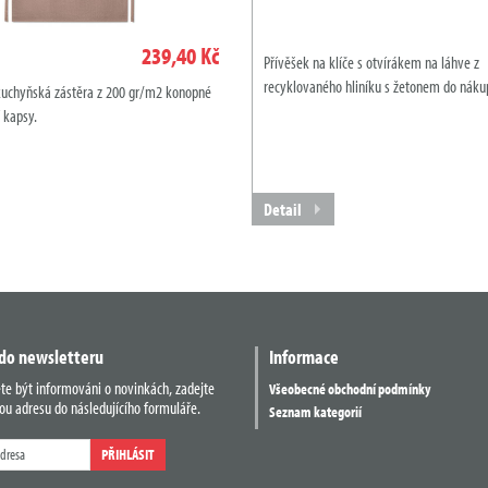
239,40 Kč
Přívěšek na klíče s otvírákem na láhve z
recyklovaného hliníku s žetonem do náku
kuchyňská zástěra z 200 gr/m2 konopné
í kapsy.
Detail
 do newsletteru
Informace
ete být informováni o novinkách, zadejte
Všeobecné obchodní podmínky
ou adresu do následujícího formuláře.
Seznam kategorií
PŘIHLÁSIT