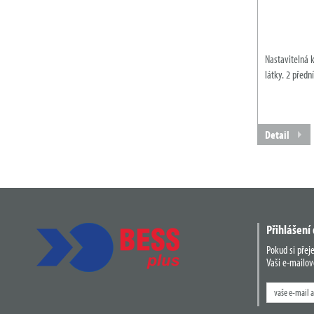
Nastavitelná 
látky. 2 předn
Detail
Přihlášení
Pokud si přej
Vaši e-mailov
Zadejte
hledaný
výraz