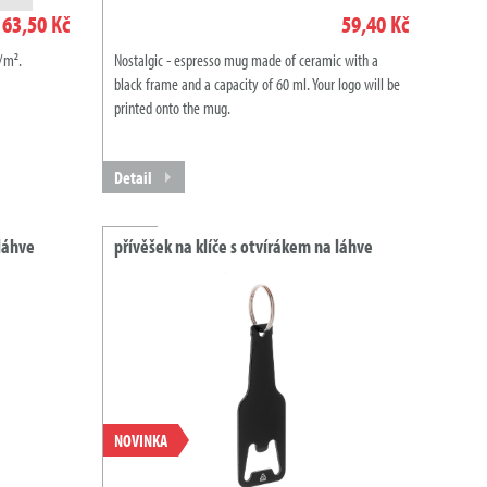
63,50 Kč
59,40 Kč
/m².
Nostalgic - espresso mug made of ceramic with a
black frame and a capacity of 60 ml. Your logo will be
printed onto the mug.
Detail
 láhve
přívěšek na klíče s otvírákem na láhve
NOVINKA