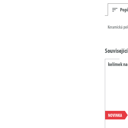
Popi
Keramická polé
Souvisejíc
kelímek na 
NOVINKA