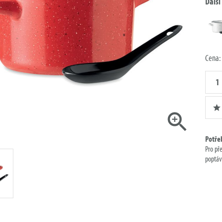
Další
Cena:
Množst
poptáv
Potře
Pro př
poptáv