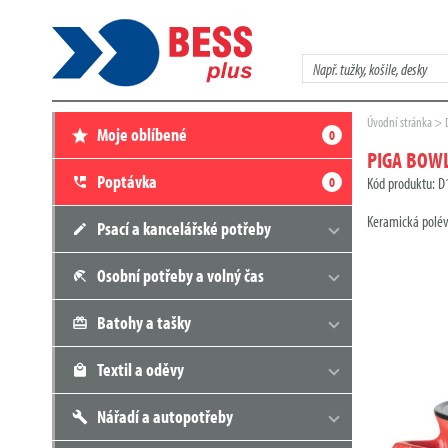
Zadejte
hledaný
výraz
Zde
Úvodní stránka
Moje oblíbené
0
se
nacházíte:
PIGA BOWL
Poptávka
0
Kód produktu: 
Keramická polévk
Psací a kancelářské potřeby
Osobní potřeby a volný čas
Batohy a tašky
Textil a oděvy
Nářadí a autopotřeby