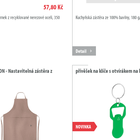
57,80 Kč
rnek z recyklované nerezové oceli, 350
Kuchyňská zástěra ze 100% bavlny, 180 g
Detail
N - Nastavitelná zástěra z
přívěšek na klíče s otvírákem na
NOVINKA