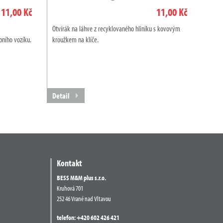
11,00 Kč
11,00 Kč
Otvírák na láhve z recyklovaného hliníku s kovovým
pního vozíku.
kroužkem na klíče.
Detail
Kontakt
BESS M&M plus s.r.o.
Kruhová 701
252 46 Vrané nad Vltavou
telefon:
+420 602 426 421