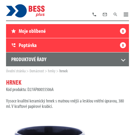
TELEFON
E-
VYHLEDÁVÁNÍ
MENU
MAIL
Moje oblíbené
0
Poptávka
0
PRODUKTOVÉ ŘADY
Zde
Úvodní stránka
Domácnost
hrnky
hrnek
se
nacházíte:
HRNEK
Kód produktu: D27AP80055506A
Vysoce kvalitní keramický hrnek s matnou vnější a lesklou vnitřní úpravou, 380
ml. V kraftové papírové krabici.