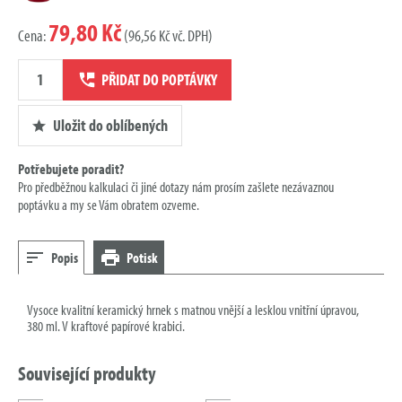
79,80 Kč
Cena:
(96,56 Kč vč. DPH)
Množství
PŘIDAT DO POPTÁVKY
poptávky
Uložit do oblíbených
Potřebujete poradit?
Pro předběžnou kalkulaci či jiné dotazy nám prosím zašlete nezávaznou
poptávku a my se Vám obratem ozveme.
Popis
Potisk
Vysoce kvalitní keramický hrnek s matnou vnější a lesklou vnitřní úpravou,
380 ml. V kraftové papírové krabici.
Související produkty