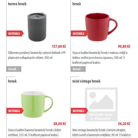
termo hrnek
hrnek
NOVINKA
NOVINKA
137,60 Kč
90,80 Kč
Silikonem potažený keramický cestovní kelímek s PP
Vysoce kvalitní keramický hrnek s matnou vnější a
plastovým odkapávacím víčkem. 300 ml.
lesklou vnitřní povrchovou úpravou, 300 ml. V
kraftové papírové krabici.
Detail
Detail
hrnek
mini vintage hrnek
NOVINKA
NOVINKA
88,00 Kč
56,20 Kč
Vysoce kvalitní barevný keramický hrnek s bílým
Mini vintage keramický hrnek s černým okrajem,
vnitřkem, 335 ml. V kraftové papírové krabici.
bílým uvnitř a barevným vnějškem, 90 ml. V krabičce