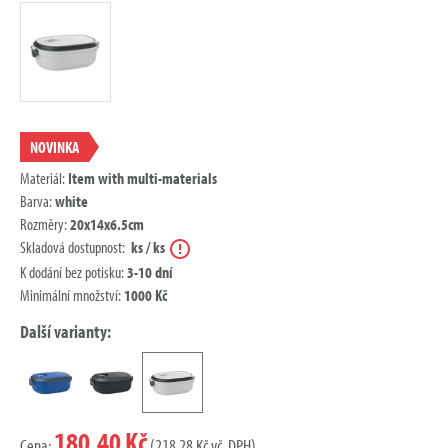
NOVINKA
Materiál:
Item with multi-materials
Barva:
white
Rozměry:
20x14x6.5cm
Nápověda
Skladová dostupnost:
ks / ks
K dodání bez potisku:
3-10 dní
Minimální množství:
1000 Kč
Další varianty:
180,40 Kč
Cena:
(218,28 Kč vč. DPH)