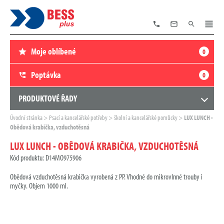
TELEFON
E-
VYHLEDÁVÁNÍ
MENU
MAIL
Moje oblíbené
0
Poptávka
0
PRODUKTOVÉ ŘADY
Zde
Úvodní stránka
Psací a kancelářské potřeby
školní a kancelářské pomůcky
LUX LUNCH -
se
Obědová krabička, vzduchotěsná
nacházíte:
LUX LUNCH - OBĚDOVÁ KRABIČKA, VZDUCHOTĚSNÁ
Kód produktu: D14MO975906
Obědová vzduchotěsná krabička vyrobená z PP. Vhodné do mikrovlnné trouby i
myčky. Objem 1000 ml.