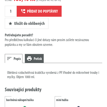
Množství
PŘIDAT DO POPTÁVKY
poptávky
Uložit do oblíbených
Potřebujete poradit?
Pro předběžnou kalkulaci či jiné dotazy nám prosím zašlete nezávaznou
poptávku a my se Vám obratem ozveme.
Popis
Potisk
Obědová vzduchotěsná krabička vyrobená z PP. Vhodné do mikrovlnné trouby i
myčky. Objem 1000 ml.
Související produkty
bavlněná nákupní taška
mini tužka